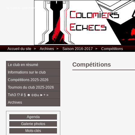
Club d’Echecs Léo Lagrange de Colomiers
Accueil du site
> 
Archives
> 
Saison 2016-2017
> 
Compétitions
Compétitions
Le club en résumé
Informations sur le club
Compétitions 2025-2026
Tournois du club 2025-2026
Txh3 !? # § ☻☺◘☼►+ »
Archives
Agenda
Galerie photos
Mots-clés