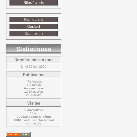
Sites favoris
Plan du site
Contact
Connexion
Statistiques
Dernière mise à jour
lundi 15 juin 2026
Publication
471 Articles
1 1 album
Aucune brève
12 Sites Web
29 Auteurs
Visites
0 aujourd'hui
0 hier
299526 depuis le début
10000 visiteurs actuellement 
connectés