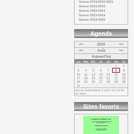
Saison 2019-2020-2021 
Saison 2021-2022 
Saison 2022-2023 
Saison 2023-2024 
Saison 2024-2025 
Agenda 
<<
2026
>>
<<
Août
>>
Aujourd'hui
Lu
Ma
Me
Je
Ve
Sa
Di
1
2
3
4
5
6
7
8
9
10
11
12
13
14
15
16
17
18
19
20
21
22
23
24
25
26
27
28
29
30
31
Aucun évènement à venir d'ici la fin
du mois
Sites favoris