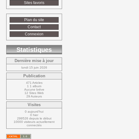
Sites favoris
Plan du site
Contact
Connexion
Statistiques
Dernière mise à jour
lundi 15 juin 2026
Publication
471 Articles
1 1 album
Aucune brève
12 Sites Web
29 Auteurs
Visites
0 aujourd'hui
0 hier
299526 depuis le début
10000 visiteurs actuellement 
connectés