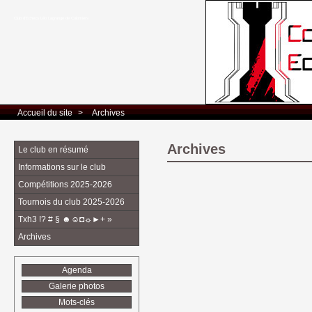
Club d’Echecs Léo Lagrange de Colomiers
Accueil du site
> 
Archives
Archives
Le club en résumé
Informations sur le club
Compétitions 2025-2026
Tournois du club 2025-2026
Txh3 !? # § ☻☺◘☼►+ »
Archives
Agenda
Galerie photos
Mots-clés