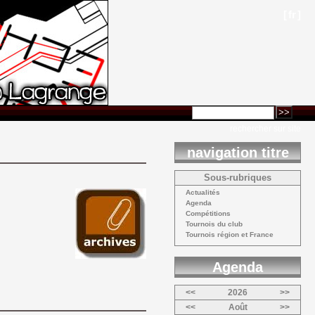
[
fr
]
rechercher sur site
navigation titre
Sous-rubriques
Actualités 
Agenda 
Compétitions 
Tournois du club 
Tournois région et France 
Agenda 
<<
2026
>>
<<
Août
>>