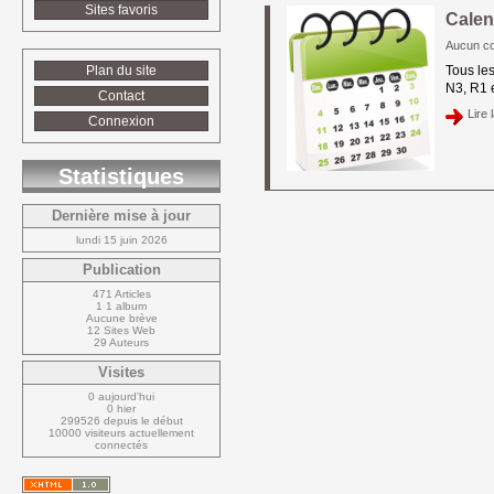
Sites favoris
Calen
Aucun c
Plan du site
Tous le
N3, R1 
Contact
Lire l
Connexion
Statistiques
Dernière mise à jour
lundi 15 juin 2026
Publication
471 Articles
1 1 album
Aucune brève
12 Sites Web
29 Auteurs
Visites
0 aujourd'hui
0 hier
299526 depuis le début
10000 visiteurs actuellement 
connectés