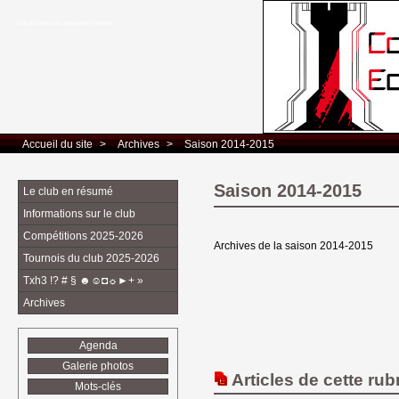
Club d’Echecs Léo Lagrange de Colomiers
Accueil du site
> 
Archives
> 
Saison 2014-2015
Saison 2014-2015
Le club en résumé
Informations sur le club
Compétitions 2025-2026
Archives de la saison 2014-2015
Tournois du club 2025-2026
Txh3 !? # § ☻☺◘☼►+ »
Archives
Agenda
Galerie photos
Articles de cette rub
Mots-clés