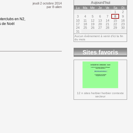
Aujourd'hui
jeudi 2 octobre 2014 
par
8-alien
Lu
Ma
Me
Je
Ve
Sa
Di
1
2
3
4
5
6
7
8
9
terclubs en N2, 
10
11
12
13
14
15
16
s de Noël
17
18
19
20
21
22
23
24
25
26
27
28
29
30
31
Aucun évènement à venir d'ici la fin
du mois
Sites favoris
12 n sites herbier herbier contexte 
secteur