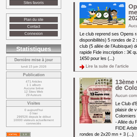
Sites favoris
Op
me
20
Plan du site
Auc
Contact
Le club reprend ses Opens ra
Connexion
disponibilités) 5 rondes de 
club (5 allée de l’Aubisque)
Statistiques
rapide Fide inscription : 3€ qu
1€50 pour les (...)
Dernière mise à jour
Lire la suite de l'article 
lundi 15 juin 2026
Publication
13ème 
471 Articles
1 1 album
de Col
Aucune brève
12 Sites Web
29 Auteurs
Aucun com
Le Club d’
Visites
plaisir de 
0 aujourd'hui
0 hier
Colomiers 
299526 depuis le début
10000 visiteurs actuellement 
- Allée du
connectés
FIDE Arbitr
rondes de 2x20 mn + 3 (...)