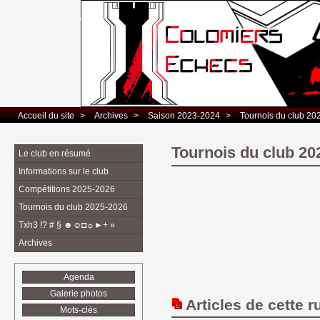
Club d’Echecs Léo Lagrange de Colomiers
Accueil du site
> 
Archives
> 
Saison 2023-2024
> 
Tournois du club 20
Tournois du club 20
Le club en résumé
Informations sur le club
Compétitions 2025-2026
Tournois du club 2025-2026
Txh3 !? # § ☻☺◘☼►+ »
Archives
Agenda
Galerie photos
Articles de cette r
Mots-clés