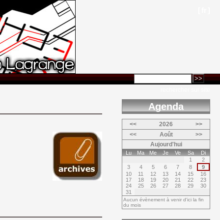
[
fr
]
rechercher sur site
Agenda 
<<
2026
>>
<<
Août
>>
Aujourd'hui
Lu
Ma
Me
Je
Ve
Sa
Di
1
2
3
4
5
6
7
8
9
10
11
12
13
14
15
16
17
18
19
20
21
22
23
24
25
26
27
28
29
30
31
Aucun évènement à venir d'ici la fin
du mois