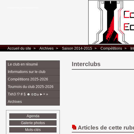
Club d’Echecs Léo Lagrange de Colomiers
Accueil du site
> 
Archives
> 
Saison 2014-2015
> 
Compétitions
> 
In
Interclubs
Le club en résumé
Informations sur le club
Compétitions 2025-2026
Tournois du club 2025-2026
Txh3 !? # § ☻☺◘☼►+ »
Archives
Agenda
Galerie photos
Articles de cette rub
Mots-clés