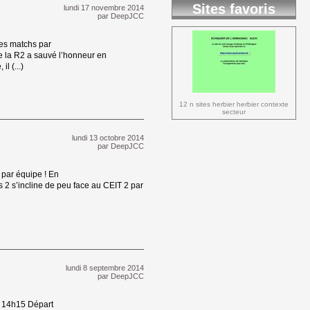
Sites favoris
lundi 17 novembre 2014 
par
DeepJCC
es matchs par 
 la R2 a sauvé l’honneur en
l (...)
12 n sites herbier herbier contexte 
secteur
lundi 13 octobre 2014 
par
DeepJCC
par équipe ! En 
s 2 s’incline de peu face au CEIT 2 par
lundi 8 septembre 2014 
par
DeepJCC
 14h15 Départ 