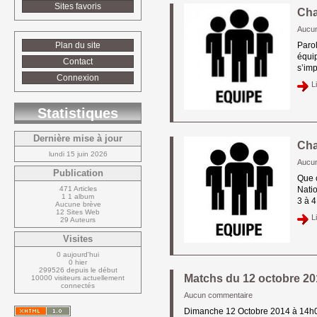
Sites favoris
Cha
Aucu
Plan du site
Parol
équi
Contact
s’imp
Connexion
Li
Statistiques
Dernière mise à jour
Cha
lundi 15 juin 2026
Aucu
Publication
Que c
471 Articles
Natio
1 1 album
3 à 4
Aucune brève
12 Sites Web
Li
29 Auteurs
Visites
0 aujourd'hui
0 hier
299526 depuis le début
Matchs du 12 octobre 20
10000 visiteurs actuellement 
connectés
Aucun commentaire
Dimanche 12 Octobre 2014 à 14h00