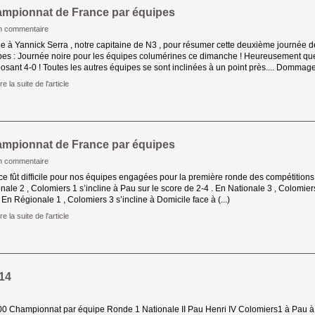
mpionnat de France par équipes
n commentaire
e à Yannick Serra , notre capitaine de N3 , pour résumer cette deuxième journée d
pes : Journée noire pour les équipes columérines ce dimanche ! Heureusement que
osant 4-0 ! Toutes les autres équipes se sont inclinées à un point près.... Dommage, i
re la suite de l'article 
mpionnat de France par équipes
n commentaire
e fût difficile pour nos équipes engagées pour la première ronde des compétitions 
nale 2 , Colomiers 1 s’incline à Pau sur le score de 2-4 . En Nationale 3 , Colomier
 En Régionale 1 , Colomiers 3 s’incline à Domicile face à (...)
re la suite de l'article 
14
 Championnat par équipe Ronde 1 Nationale II Pau Henri IV Colomiers1 à Pau à