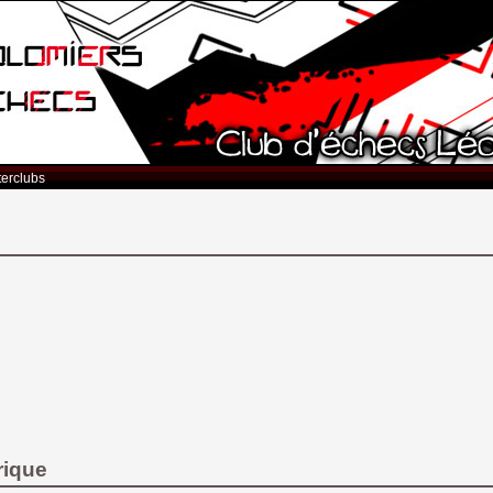
terclubs
rique