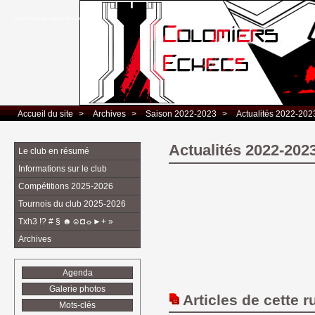
Club d’Echecs Léo Lagrange de Colomiers
Accueil du site
> 
Archives
> 
Saison 2022-2023
> 
Actualités 2022-202
Actualités 2022-202
Le club en résumé
Informations sur le club
Compétitions 2025-2026
Tournois du club 2025-2026
Txh3 !? # § ☻☺◘☼►+ »
Archives
Agenda
Galerie photos
Articles de cette r
Mots-clés