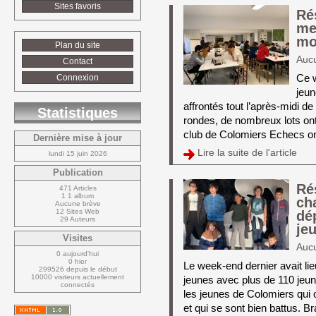
Sites favoris
Ré
me
mo
Plan du site
Auc
Contact
Ce w
Connexion
jeun
affrontés tout l’après-midi 
Statistiques
rondes, de nombreux lots ont 
club de Colomiers Echecs ont 
Dernière mise à jour
Lire la suite de l'article 
lundi 15 juin 2026
Publication
Ré
471 Articles
1 1 album
ch
Aucune brève
12 Sites Web
dé
29 Auteurs
je
Visites
Auc
0 aujourd'hui
0 hier
Le week-end dernier avait li
299526 depuis le début
10000 visiteurs actuellement 
jeunes avec plus de 110 jeun
connectés
les jeunes de Colomiers qui o
et qui se sont bien battus. Br