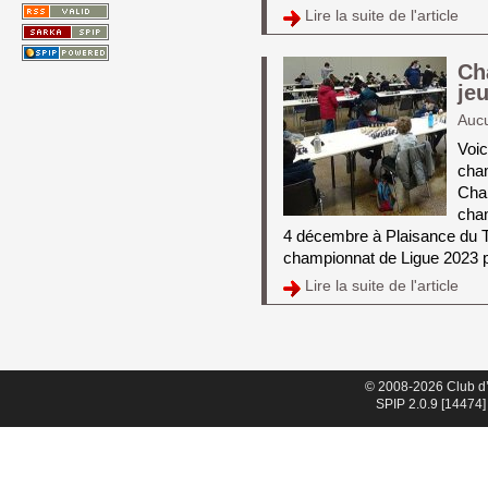
Lire la suite de l'article 
Ch
je
Auc
Voic
cha
Cha
cham
4 décembre à Plaisance du To
championnat de Ligue 2023 pui
Lire la suite de l'article 
© 2008-2026 Club d
SPIP 2.0.9 [14474]