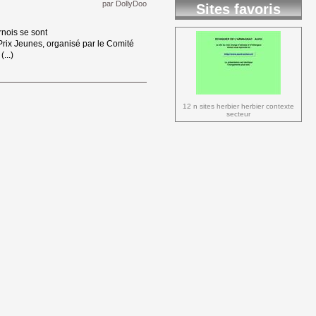
par
DollyDoo
Sites favoris
nois se sont 
rix Jeunes, organisé par le Comité
...)
12 n sites herbier herbier contexte 
secteur