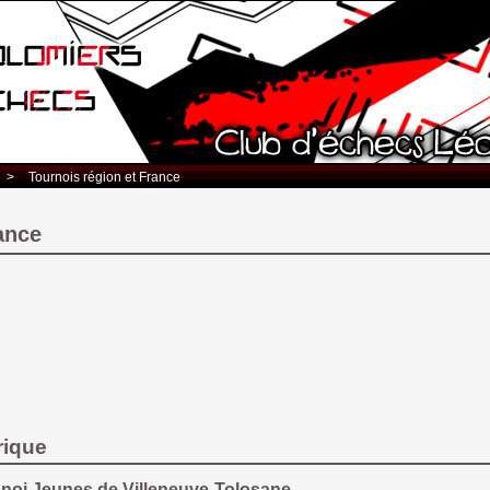
> 
Tournois région et France
ance
rique
noi Jeunes de Villeneuve-Tolosane