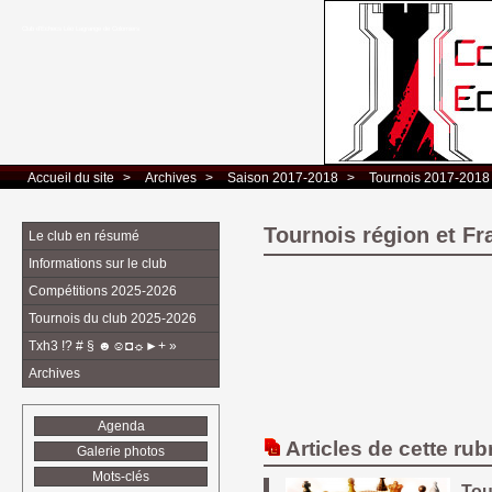
Club d’Echecs Léo Lagrange de Colomiers
Accueil du site
> 
Archives
> 
Saison 2017-2018
> 
Tournois 2017-2018
Tournois région et Fr
Le club en résumé
Informations sur le club
Compétitions 2025-2026
Tournois du club 2025-2026
Txh3 !? # § ☻☺◘☼►+ »
Archives
Agenda
Articles de cette rub
Galerie photos
Mots-clés
Tou