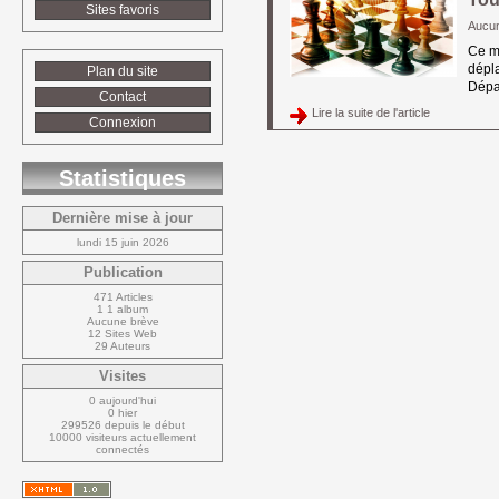
Sites favoris
Aucu
Ce ma
dépla
Plan du site
Dépa
Contact
Lire la suite de l'article 
Connexion
Statistiques
Dernière mise à jour
lundi 15 juin 2026
Publication
471 Articles
1 1 album
Aucune brève
12 Sites Web
29 Auteurs
Visites
0 aujourd'hui
0 hier
299526 depuis le début
10000 visiteurs actuellement 
connectés