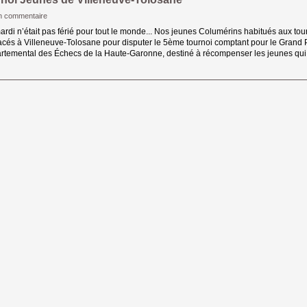
n commentaire
rdi n’était pas férié pour tout le monde... Nos jeunes Columérins habitués aux tour
cés à Villeneuve-Tolosane pour disputer le 5ème tournoi comptant pour le Grand P
rtemental des Échecs de la Haute-Garonne, destiné à récompenser les jeunes qui (