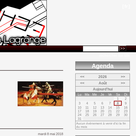
[
fr
]
rechercher sur site
Agenda 
<<
2026
>>
<<
Août
>>
Aujourd'hui
Lu
Ma
Me
Je
Ve
Sa
Di
1
2
3
4
5
6
7
8
9
10
11
12
13
14
15
16
17
18
19
20
21
22
23
24
25
26
27
28
29
30
31
Aucun évènement à venir d'ici la fin
du mois
mardi 8 mai 2018 