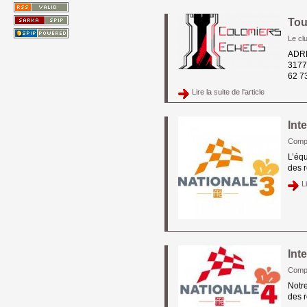
Tou
Le cl
ADRE
3177
62 73
Lire la suite de l'article 
Int
Compé
L’équ
des r
Li
Int
Compé
Notre
des r