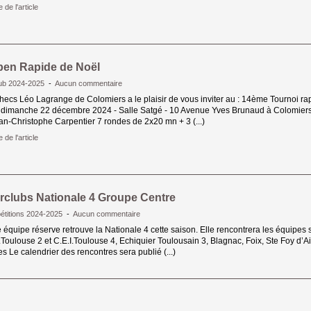
e de l'article 
en Rapide de Noël
lub 2024-2025
- 
Aucun commentaire
hecs Léo Lagrange de Colomiers a le plaisir de vous inviter au : 14ème Tournoi rap
 dimanche 22 décembre 2024 - Salle Satgé - 10 Avenue Yves Brunaud à Colomiers
ean-Christophe Carpentier 7 rondes de 2x20 mn + 3 (...)
e de l'article 
erclubs Nationale 4 Groupe Centre
titions 2024-2025
- 
Aucun commentaire
 équipe réserve retrouve la Nationale 4 cette saison. Elle rencontrera les équipes s
.Toulouse 2 et C.E.I.Toulouse 4, Echiquier Toulousain 3, Blagnac, Foix, Ste Foy d’Ai
s Le calendrier des rencontres sera publié (...)