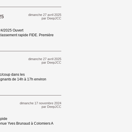
dimanche 27 avril 2025 
25
par
DeepJCC
4/2025 Ouvert 
e classement rapide FIDE. Première
dimanche 27 avril 2025 
par
DeepJCC
c/coup dans les 
pagnants de 14h à 17h environ
dimanche 17 novembre 2024 
par
DeepJCC
pide 
enue Yves Brunaud à Colomiers A