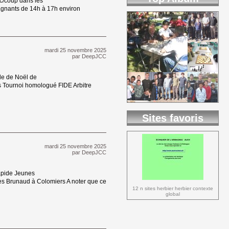
c/coup dans les 
pagnants de 14h à 17h environ
mardi 25 novembre 2025 
par
DeepJCC
e de Noël de 
 Tournoi homologué FIDE Arbitre
Sites favoris
mardi 25 novembre 2025 
par
DeepJCC
apide Jeunes 
es Brunaud à Colomiers A noter que ce
12 n sites herbier herbier contexte 
global