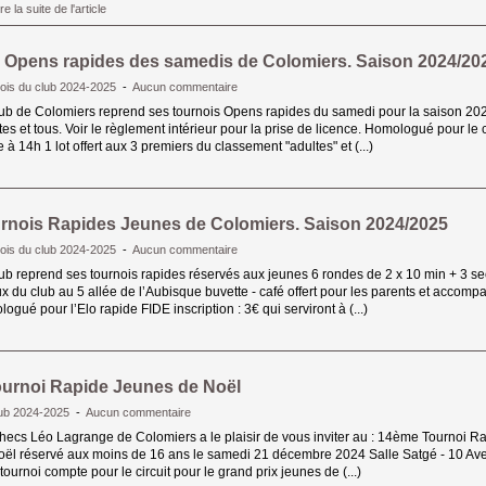
re la suite de l'article 
 Opens rapides des samedis de Colomiers. Saison 2024/20
ois du club 2024-2025
- 
Aucun commentaire
lub de Colomiers reprend ses tournois Opens rapides du samedi pour la saison 202
tes et tous. Voir le règlement intérieur pour la prise de licence. Homologué pour l
 à 14h 1 lot offert aux 3 premiers du classement "adultes" et (...)
rnois Rapides Jeunes de Colomiers. Saison 2024/2025
ois du club 2024-2025
- 
Aucun commentaire
ub reprend ses tournois rapides réservés aux jeunes 6 rondes de 2 x 10 min + 3 se
x du club au 5 allée de l’Aubisque buvette - café offert pour les parents et accom
ogué pour l’Elo rapide FIDE inscription : 3€ qui serviront à (...)
urnoi Rapide Jeunes de Noël
lub 2024-2025
- 
Aucun commentaire
hecs Léo Lagrange de Colomiers a le plaisir de vous inviter au : 14ème Tournoi Ra
ël réservé aux moins de 16 ans le samedi 21 décembre 2024 Salle Satgé - 10 Av
tournoi compte pour le circuit pour le grand prix jeunes de (...)