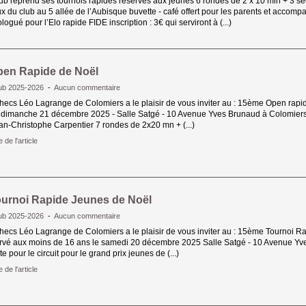
ub reprend ses tournois rapides réservés aux jeunes 6 rondes de 2 x 10 min + 3 se
x du club au 5 allée de l’Aubisque buvette - café offert pour les parents et accom
ogué pour l’Elo rapide FIDE inscription : 3€ qui serviront à (...)
en Rapide de Noël
lub 2025-2026
- 
Aucun commentaire
hecs Léo Lagrange de Colomiers a le plaisir de vous inviter au : 15ème Open rapid
 dimanche 21 décembre 2025 - Salle Satgé - 10 Avenue Yves Brunaud à Colomiers
ean-Christophe Carpentier 7 rondes de 2x20 mn + (...)
e de l'article 
urnoi Rapide Jeunes de Noël
lub 2025-2026
- 
Aucun commentaire
hecs Léo Lagrange de Colomiers a le plaisir de vous inviter au : 15ème Tournoi R
rvé aux moins de 16 ans le samedi 20 décembre 2025 Salle Satgé - 10 Avenue Yv
e pour le circuit pour le grand prix jeunes de (...)
e de l'article 