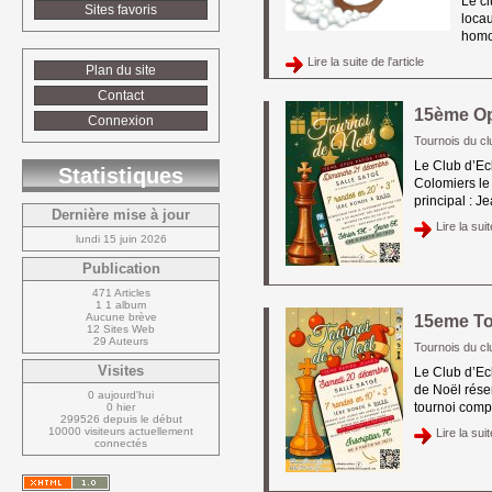
Le cl
Sites favoris
locau
homol
Lire la suite de l'article 
Plan du site
Contact
15ème Op
Connexion
Tournois du c
Le Club d’Ec
Statistiques
Colomiers le
principal : J
Dernière mise à jour
Lire la suit
lundi 15 juin 2026
Publication
471 Articles
1 1 album
Aucune brève
15eme To
12 Sites Web
29 Auteurs
Tournois du c
Visites
Le Club d’Ec
de Noël rése
0 aujourd'hui
tournoi compt
0 hier
299526 depuis le début
10000 visiteurs actuellement 
Lire la suit
connectés