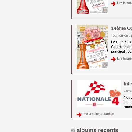
Lire la suit
14ème Op
Tournois du c
Le Club d’Ec
Colomiers le
principal : J
Lire la suit
Int
Compé
Notre
C.E.I
ronde
Lire la suite de l'article 
albums recents