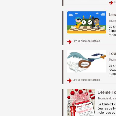
Li
Les
Tourn
Le c
à tou
ronde
Lire la suite de l'article 
Tou
Tourn
Le cl
locau
homol
Lire la suite de l'article 
14eme To
Tournois du c
Le Club d’Ec
Jeunes de No
noter que ce 