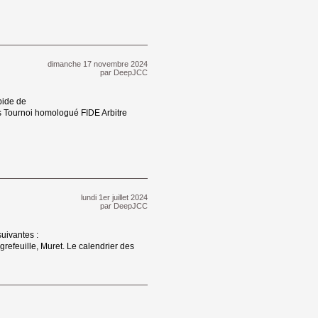
dimanche 17 novembre 2024 
par
DeepJCC
ide de 
 Tournoi homologué FIDE Arbitre
lundi 1er juillet 2024 
par
DeepJCC
uivantes : 
grefeuille, Muret. Le calendrier des