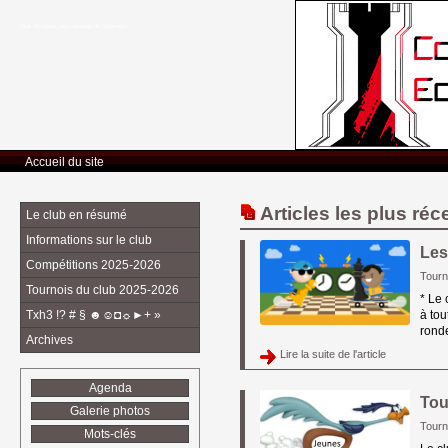
Club d’Echecs Léo Lagrange de Colomiers
Accueil du site
Articles les plus réc
Le club en résumé
Informations sur le club
Les
Compétitions 2025-2026
Tourn
Tournois du club 2025-2026
* Le
Txh3 !? # § ☻☺◘☼►+ »
à tou
ronde
Archives
Lire la suite de l'article 
Agenda
Tou
Galerie photos
Tourn
Mots-clés