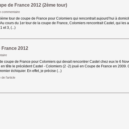
pe de France 2012 (2ème tour)
n commentaire
ème tour de coupe de France pour Colomiers qui rencontrait aujourd’hui à domicile
cours du 1er tour de la coupe de France, Colomiers rencontrait Castel, qui les avai
et 3, (...)
 France 2012
taire
 de coupe de France pour Colomiers qui devait rencontrer Castel chez eux le 6 No
r en tête le précédent Castel - Colomiers (2 -2) joué en Coupe de France en 2009. Ca
mier échiquier. En effet, je précise (...)
 de l'article 