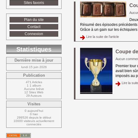
Sites favoris
Cou
Aucu
Plan du site
Deuxi
Résumé des épisodes précédents Au 
Contact
Grâce à un gain sur les échiquiers 1 
Connexion
Lire la suite de l'article 
Statistiques
Coupe de
Aucun commen
Dernière mise à jour
Premier tour
lundi 15 juin 2026
avait bien sû
Publication
imposés au pre
471 Articles
Lire la suite
1 1 album
Aucune brève
12 Sites Web
29 Auteurs
Visites
0 aujourd'hui
0 hier
299526 depuis le début
10000 visiteurs actuellement 
connectés