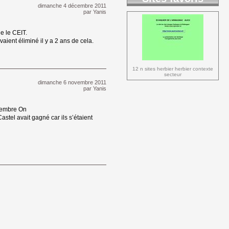
dimanche 4 décembre 2011 
par
Yanis
 le CEIT. 
ent éliminé il y a 2 ans de cela. 
12 n sites herbier herbier contexte 
secteur
dimanche 6 novembre 2011 
par
Yanis
vembre On 
stel avait gagné car ils s’étaient