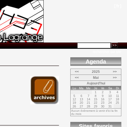
[
fr
]
rechercher sur site
Agenda 
<<
2025
>>
<<
Mai
>>
Aujourd'hui
Lu
Ma
Me
Je
Ve
Sa
Di
1
2
3
4
5
6
7
8
9
10
11
12
13
14
15
16
17
18
19
20
21
22
23
24
25
26
27
28
29
30
31
Aucun évènement à venir d'ici la fin
du mois
Sites favoris