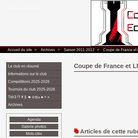
Club d’Echecs Léo Lagrange de Colomiers
Accueil du site
> 
Archives
> 
Saison 2011-2012
> 
Coupe de France et
Coupe de France et 
Le club en résumé
Informations sur le club
Compétitions 2025-2026
Tournois du club 2025-2026
Txh3 !? # § ☻☺◘☼►+ »
Archives
Agenda
Galerie photos
Articles de cette rub
Mots-clés