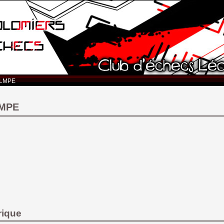
 LMPE
LMPE
rique