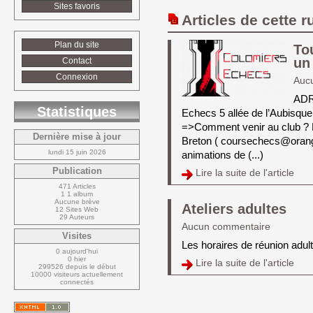
Sites favoris
Articles de cette r
Plan du site
To
un 
Contact
Connexion
Auc
ADRE
Statistiques
Echecs 5 allée de l’Aubisqu
=>Comment venir au club 
Dernière mise à jour
Breton ( coursechecs@orange.
lundi 15 juin 2026
animations de (...)
Publication
Lire la suite de l'article 
471 Articles
1 1 album
Aucune brève
Ateliers adultes
12 Sites Web
29 Auteurs
Aucun commentaire
Visites
Les horaires de réunion adul
0 aujourd'hui
0 hier
Lire la suite de l'article 
299526 depuis le début
10000 visiteurs actuellement 
connectés