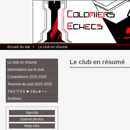
Club d’Echecs Léo Lagrange de Colomiers
Accueil du site
> 
Le club en résumé
Le club en résumé
Le club en résumé
Informations sur le club
Compétitions 2025-2026
Tournois du club 2025-2026
Txh3 !? # § ☻☺◘☼►+ »
Archives
Agenda
Galerie photos
Mots-clés