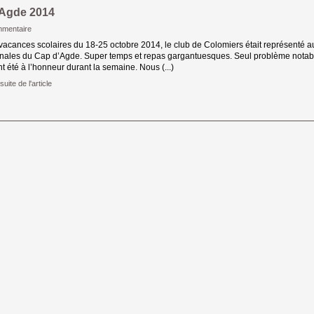
Agde 2014
mentaire
vacances scolaires du 18-25 octobre 2014, le club de Colomiers était représenté a
onales du Cap d’Agde. Super temps et repas gargantuesques. Seul problème notable
t été à l’honneur durant la semaine. Nous (...)
suite de l'article 