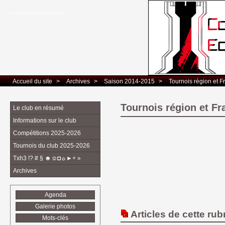
Club d’Echecs Léo Lagrange de Colomiers
Accueil du site
> 
Archives
> 
Saison 2014-2015
> 
Tournois région et F
Tournois région et Fr
Le club en résumé
Informations sur le club
Compétitions 2025-2026
Tournois du club 2025-2026
Txh3 !? # § ☻☺◘☼►+ »
Archives
Agenda
Galerie photos
Articles de cette rub
Mots-clés