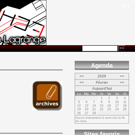
[
fr
]
rechercher sur site
Agenda 
<<
2029
>>
<<
Février
>>
Aujourd'hui
Lu
Ma
Me
Je
Ve
Sa
Di
1
2
3
4
5
6
7
8
9
10
11
12
13
14
15
16
17
18
19
20
21
22
23
24
25
26
27
28
Aucun évènement à venir d'ici la fin
du mois
Sites favoris