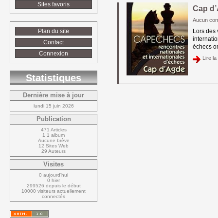
Sites favoris
Cap d’
Aucun com
Plan du site
Lors des 
internati
Contact
échecs on
Connexion
Lire la 
Statistiques
Dernière mise à jour
lundi 15 juin 2026
Publication
471 Articles
1 1 album
Aucune brève
12 Sites Web
29 Auteurs
Visites
0 aujourd'hui
0 hier
299526 depuis le début
10000 visiteurs actuellement 
connectés