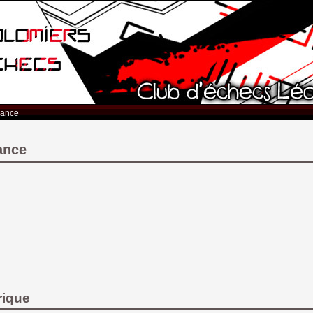
rance
ance
rique