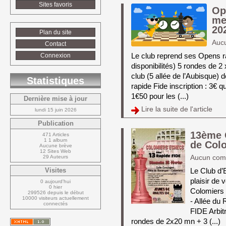
Sites favoris
Op
me
20
Plan du site
Auc
Contact
Le club reprend ses Opens ra
Connexion
disponibilités) 5 rondes de 
club (5 allée de l’Aubisque)
Statistiques
rapide Fide inscription : 3€ qu
1€50 pour les (...)
Dernière mise à jour
Lire la suite de l'article 
lundi 15 juin 2026
Publication
13ème 
471 Articles
1 1 album
de Col
Aucune brève
12 Sites Web
29 Auteurs
Aucun com
Le Club d’
Visites
plaisir de 
0 aujourd'hui
0 hier
Colomiers 
299526 depuis le début
10000 visiteurs actuellement 
- Allée du
connectés
FIDE Arbitr
rondes de 2x20 mn + 3 (...)