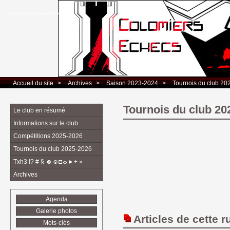
Club d’Echecs Léo Lagrange de Colomiers
Accueil du site
> 
Archives
> 
Saison 2023-2024
> 
Tournois du club 20
Tournois du club 20
Le club en résumé
Informations sur le club
Compétitions 2025-2026
Tournois du club 2025-2026
Txh3 !? # § ☻☺◘☼►+ »
Archives
Agenda
Galerie photos
Articles de cette r
Mots-clés