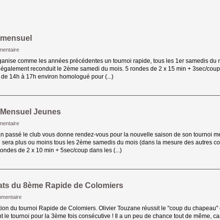
 mensuel
entaire
ganise comme les années précédentes un tournoi rapide, tous les 1er samedis du mo
 également reconduit le 2ème samedi du mois. 5 rondes de 2 x 15 min + 3sec/coup 
de 14h à 17h environ homologué pour (...)
 Mensuel Jeunes
entaire
 passé le club vous donne rendez-vous pour la nouvelle saison de son tournoi me
 sera plus ou moins tous les 2ème samedis du mois (dans la mesure des autres com
rondes de 2 x 10 min + 5sec/coup dans les (...)
ats du 8ème Rapide de Colomiers
mentaire
ion du tournoi Rapide de Colomiers. Olivier Touzane réussit le "coup du chapeau" 
t le tournoi pour la 3ème fois consécutive ! Il a un peu de chance tout de même, ca