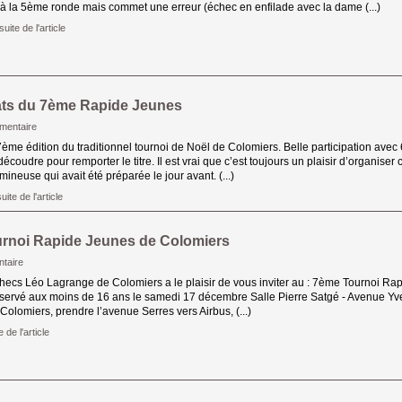
i à la 5ème ronde mais commet une erreur (échec en enfilade avec la dame (...)
suite de l'article 
ats du 7ème Rapide Jeunes
mentaire
 7ème édition du traditionnel tournoi de Noël de Colomiers. Belle participation avec 
écoudre pour remporter le titre. Il est vrai que c’est toujours un plaisir d’organiser 
umineuse qui avait été préparée le jour avant. (...)
uite de l'article 
rnoi Rapide Jeunes de Colomiers
taire
hecs Léo Lagrange de Colomiers a le plaisir de vous inviter au : 7ème Tournoi Rap
servé aux moins de 16 ans le samedi 17 décembre Salle Pierre Satgé - Avenue Yve
 Colomiers, prendre l’avenue Serres vers Airbus, (...)
e de l'article 