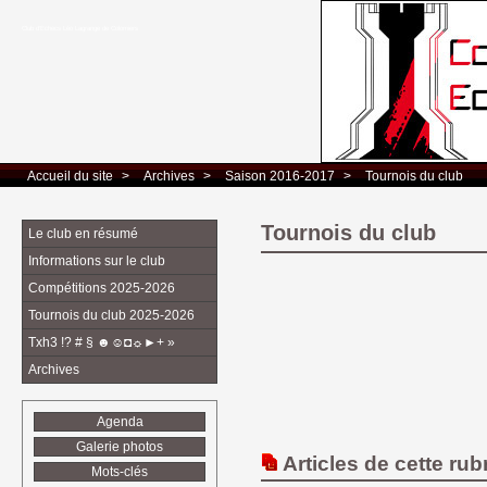
Club d’Echecs Léo Lagrange de Colomiers
Accueil du site
> 
Archives
> 
Saison 2016-2017
> 
Tournois du club
Tournois du club
Le club en résumé
Informations sur le club
Compétitions 2025-2026
Tournois du club 2025-2026
Txh3 !? # § ☻☺◘☼►+ »
Archives
Agenda
Galerie photos
Articles de cette rub
Mots-clés