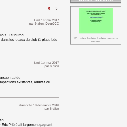
0
|
5
lundi 1er mai 2017 
par
8-alien
,
DeepJCC
is . Le tournoi 
12 n sites herbier herbier contexte 
dans les locaux du club (1 place Léo
secteur
lundi 1er mai 2017 
par
8-alien
nsuel rapide 
pétitions existantes, adultes ou
dimanche 18 décembre 2016 
par
8-alien
en 
r Eric Prié était largement gagnant