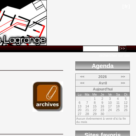
[
fr
]
rechercher sur site
Agenda 
<<
2026
>>
<<
Avril
>>
Aujourd'hui
Lu
Ma
Me
Je
Ve
Sa
Di
1
2
3
4
5
6
7
8
9
10
11
12
13
14
15
16
17
18
19
20
21
22
23
24
25
26
27
28
29
30
Aucun évènement à venir d'ici la fin
du mois
Sites favoris