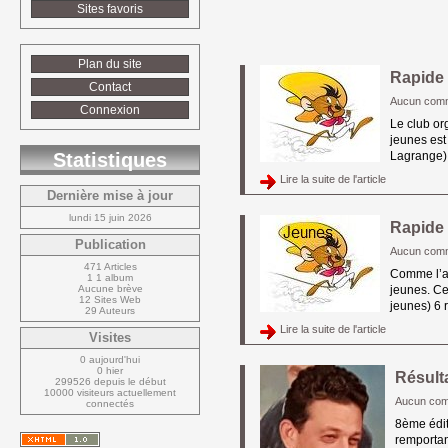
Sites favoris
Plan du site
Rapide
Contact
Aucun comm
Connexion
Le club or
jeunes est
Statistiques
Lagrange) 
Lire la suite de l'article 
Dernière mise à jour
lundi 15 juin 2026
Rapide
Publication
Aucun comm
471 Articles
Comme l’an
1 1 album
Aucune brève
jeunes. Ce
12 Sites Web
jeunes) 6 
29 Auteurs
Lire la suite de l'article 
Visites
0 aujourd'hui
0 hier
Résult
299526 depuis le début
10000 visiteurs actuellement 
Aucun com
connectés
8ème édit
remportan