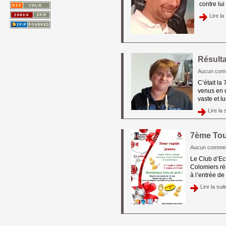
contre lu
Lire la 
Résult
Aucun com
C’était la
venus en d
vaste et l
Lire la s
7ème Tou
Aucun commen
Le Club d’Ec
Colomiers ré
à l’entrée de
Lire la suit