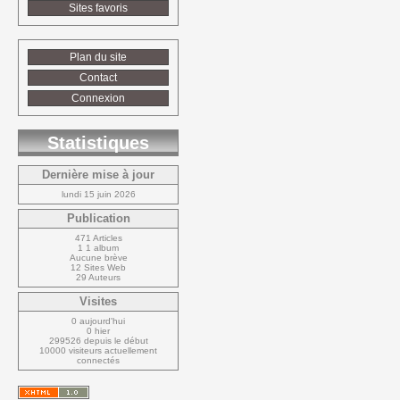
Sites favoris
Plan du site
Contact
Connexion
Statistiques
Dernière mise à jour
lundi 15 juin 2026
Publication
471 Articles
1 1 album
Aucune brève
12 Sites Web
29 Auteurs
Visites
0 aujourd'hui
0 hier
299526 depuis le début
10000 visiteurs actuellement 
connectés