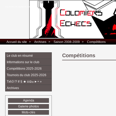
Club d’Echecs Léo Lagrange de Colomiers
Accueil du site
> 
Archives
> 
Saison 2008-2009
> 
Compétitions
Compétitions
Le club en résumé
Informations sur le club
Compétitions 2025-2026
Tournois du club 2025-2026
Txh3 !? # § ☻☺◘☼►+ »
Archives
Agenda
Galerie photos
Mots-clés