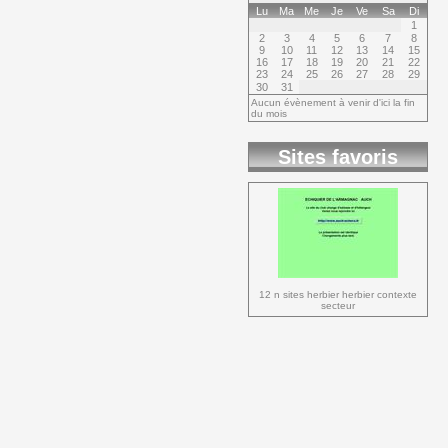
Lu
Ma
Me
Je
Ve
Sa
Di
1
2
3
4
5
6
7
8
9
10
11
12
13
14
15
16
17
18
19
20
21
22
23
24
25
26
27
28
29
30
31
Aucun évènement à venir d'ici la fin
du mois
Sites favoris
12 n sites herbier herbier contexte 
secteur