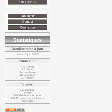
Sites favoris
Plan du site
Contact
Connexion
Statistiques
Dernière mise à jour
lundi 15 juin 2026
Publication
471 Articles
1 1 album
Aucune brève
12 Sites Web
29 Auteurs
Visites
0 aujourd'hui
0 hier
299526 depuis le début
10000 visiteurs actuellement 
connectés