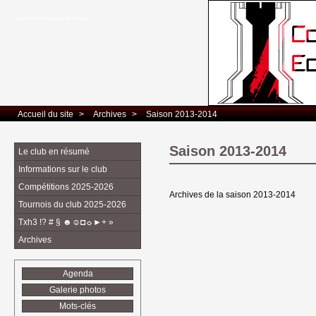
Club d’Echecs Léo Lagrange de Colomiers
Accueil du site
> 
Archives
> 
Saison 2013-2014
Saison 2013-2014
Le club en résumé
Informations sur le club
Compétitions 2025-2026
Archives de la saison 2013-2014
Tournois du club 2025-2026
Txh3 !? # § ☻☺◘☼►+ »
Archives
Agenda
Galerie photos
Mots-clés