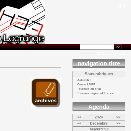
[
fr
]
rechercher sur site
navigation titre
Sous-rubriques
Actualités 
Coupe LMPE 
Tournois du club 
Tournois région et France 
Agenda 
<<
2024
>>
<<
Decembre
>>
Aujourd'hui