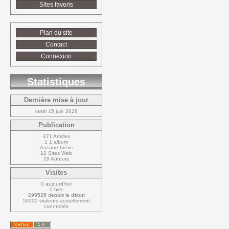
Sites favoris
Plan du site
Contact
Connexion
Statistiques
Dernière mise à jour
lundi 15 juin 2026
Publication
471 Articles
1 1 album
Aucune brève
12 Sites Web
29 Auteurs
Visites
0 aujourd'hui
0 hier
299526 depuis le début
10000 visiteurs actuellement 
connectés