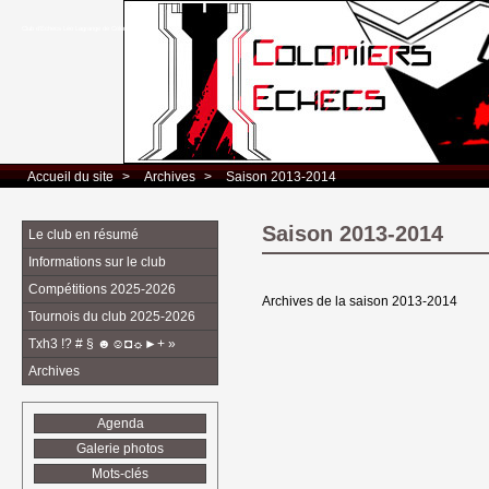
Club d’Echecs Léo Lagrange de Colomiers
Accueil du site
> 
Archives
> 
Saison 2013-2014
Saison 2013-2014
Le club en résumé
Informations sur le club
Compétitions 2025-2026
Archives de la saison 2013-2014
Tournois du club 2025-2026
Txh3 !? # § ☻☺◘☼►+ »
Archives
Agenda
Galerie photos
Mots-clés