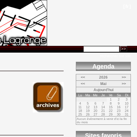
[
fr
]
rechercher sur site
Agenda 
<<
2026
>>
<<
Mai
>>
Aujourd'hui
Lu
Ma
Me
Je
Ve
Sa
Di
1
2
3
4
5
6
7
8
9
10
11
12
13
14
15
16
17
18
19
20
21
22
23
24
25
26
27
28
29
30
31
Aucun évènement à venir d'ici la fin
du mois
Sites favoris