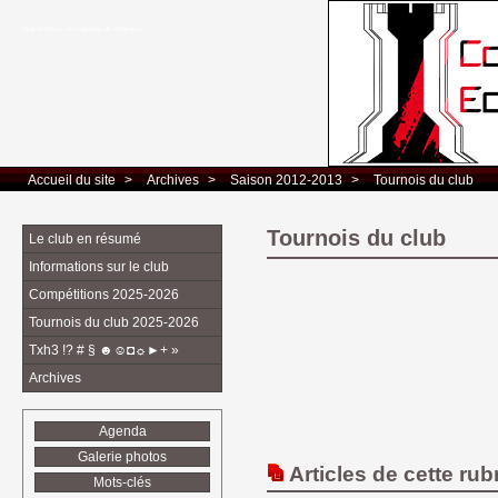
Club d’Echecs Léo Lagrange de Colomiers
Accueil du site
> 
Archives
> 
Saison 2012-2013
> 
Tournois du club
Tournois du club
Le club en résumé
Informations sur le club
Compétitions 2025-2026
Tournois du club 2025-2026
Txh3 !? # § ☻☺◘☼►+ »
Archives
Agenda
Galerie photos
Articles de cette rub
Mots-clés