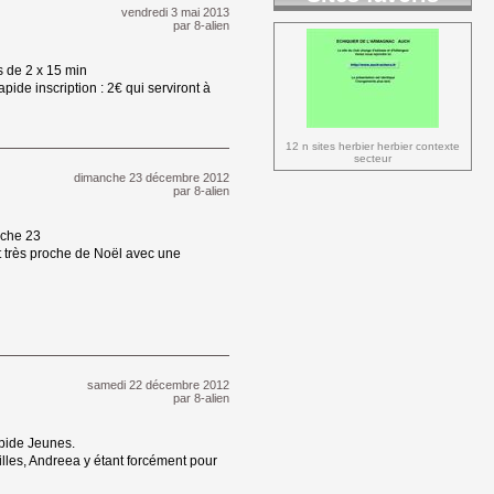
vendredi 3 mai 2013 
par
8-alien
 de 2 x 15 min 
ide inscription : 2€ qui serviront à
12 n sites herbier herbier contexte 
secteur
dimanche 23 décembre 2012 
par
8-alien
nche 23 
t très proche de Noël avec une
samedi 22 décembre 2012 
par
8-alien
pide Jeunes. 
illes, Andreea y étant forcément pour