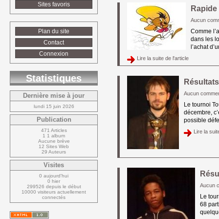
Sites favoris
Rapide
Aucun comm
Plan du site
Comme l’an
dans les l
Contact
l’achat d’u
Connexion
Lire la suite de l'article 
Statistiques
Résultat
Aucun commen
Dernière mise à jour
Le tournoi To
lundi 15 juin 2026
décembre, c’
Publication
possible défec
471 Articles
Lire la suite
1 1 album
Aucune brève
12 Sites Web
29 Auteurs
Visites
Résu
0 aujourd'hui
0 hier
Aucun 
299526 depuis le début
10000 visiteurs actuellement 
Le tour
connectés
68 part
quelque