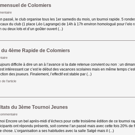
 mensuel de Colomiers
entaire
 passé, le club organise tous les 1er samedis du mois, un tournoi rapide. 5 rondes
ocaux du club (1 place Léo Lagrange) de 14h à 17h environ homologué pour l’elo rap
n ou deux lots et d’un goûter ouvert (...)
s du 4ème Rapide de Colomiers
taire
ujours difficile à dire un an à l’avance si la date retenue convient ou non : un dima
est intéressant car c’est le début des vacances scolaires mais en même temps c’es
tion des joueurs. Finalement, l’effectif est stable par (...)
 de l'article 
ltats du 3ème Tournoi Jeunes
commentaire
noi Encore un bel après-midi d’échecs pour cette troisième édition de ce tournoi ra
icipants ont répondu présents, soit comme l’an passé mais avec cette fois 20% de f
 chose. L’organisation a ses habitudes avec la salle Satgé mais il (...)