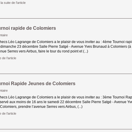
 la suite de l'article 
rnoi rapide de Colomiers
taire
hecs Léo Lagrange de Colomiers a le plaisir de vous inviter au : 4ème Tournoi rapi
 dimanche 23 décembre Salle Pierre Satgé - Avenue Yves Brunaud à Colomiers (à la
ue Serres vers Airbus, faire le tour du rond point et (...)
e de l'article 
rnoi Rapide Jeunes de Colomiers
taire
hecs Léo Lagrange de Colomiers a le plaisir de vous inviter au : 3ème Tournoi Rap
servé aux moins de 16 ans le samedi 22 décembre Salle Pierre Satgé - Avenue Yve
 Colomiers, prendre l’avenue Serres vers Airbus, (...)
e de l'article 