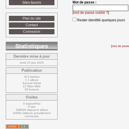
Mot de passe :
Sites favoris
[
mot de passe oublié ?
]
Plan du site
Rester identifié quelques jours
Contact
Connexion
Statistiques
[
mot de passe
Dernière mise à jour
lundi 15 juin 2026
Publication
471 Articles
1 1 album
Aucune brève
12 Sites Web
29 Auteurs
Visites
0 aujourd'hui
0 hier
299526 depuis le début
10000 visiteurs actuellement 
connectés