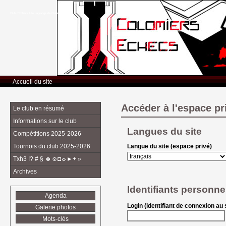
Club d’Echecs Léo Lagrange de Colomiers
Accueil du site
Accéder à l'espace pr
Le club en résumé
Informations sur le club
Langues du site
Compétitions 2025-2026
Tournois du club 2025-2026
Langue du site (espace privé)
Txh3 !? # § ☻☺◘☼►+ »
Archives
Identifiants personne
Agenda
Login (identifiant de connexion au s
Galerie photos
Mots-clés