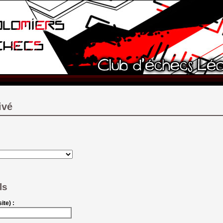
ivé
ls
ite) :