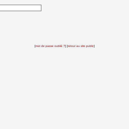
[
mot de passe oublié ?
] [
retour au site public
]