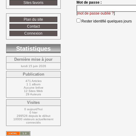
Mot de passe :
Sites favoris
[
mot de passe oublié ?
]
Plan du site
Rester identifié quelques jours
Contact
Connexion
Statistiques
Dernière mise à jour
lundi 15 juin 2026
Publication
471 Articles
1 1 album
Aucune brève
12 Sites Web
29 Auteurs
Visites
0 aujourd'hui
0 hier
299526 depuis le début
10000 visiteurs actuellement 
connectés