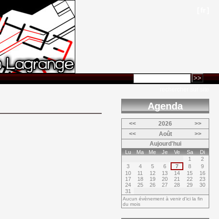
[
fr
]
rechercher sur site
Agenda 
<<
2026
>>
<<
Août
>>
Aujourd'hui
Lu
Ma
Me
Je
Ve
Sa
Di
1
2
3
4
5
6
7
8
9
10
11
12
13
14
15
16
17
18
19
20
21
22
23
24
25
26
27
28
29
30
31
Aucun évènement à venir d'ici la fin
du mois