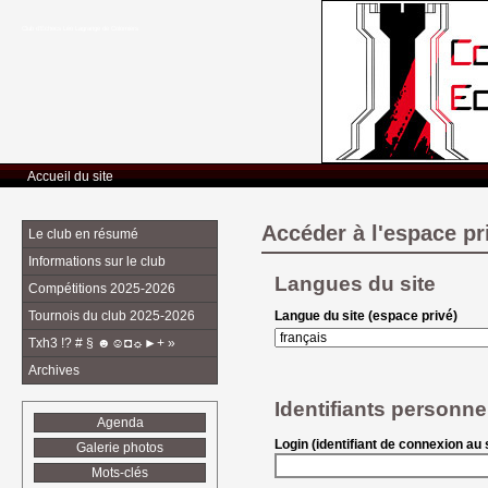
Club d’Echecs Léo Lagrange de Colomiers
Accueil du site
Accéder à l'espace pr
Le club en résumé
Informations sur le club
Langues du site
Compétitions 2025-2026
Tournois du club 2025-2026
Langue du site (espace privé)
Txh3 !? # § ☻☺◘☼►+ »
Archives
Identifiants personne
Agenda
Login (identifiant de connexion au s
Galerie photos
Mots-clés