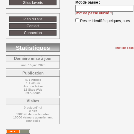
Mot de passe :
Sites favoris
[
mot de passe oublié ?
]
Plan du site
Rester identifié quelques jours
Contact
Connexion
Statistiques
[
mot de passe
Dernière mise à jour
lundi 15 juin 2026
Publication
471 Articles
1 1 album
Aucune brève
12 Sites Web
29 Auteurs
Visites
0 aujourd'hui
0 hier
299526 depuis le début
10000 visiteurs actuellement 
connectés