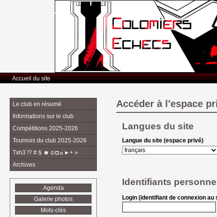
Club d’Echecs Léo Lagrange de Colomiers
Accueil du site
Accéder à l'espace pr
Le club en résumé
Informations sur le club
Langues du site
Compétitions 2025-2026
Tournois du club 2025-2026
Langue du site (espace privé)
Txh3 !? # § ☻☺◘☼►+ »
Archives
Identifiants personne
Agenda
Login (identifiant de connexion au s
Galerie photos
Mots-clés