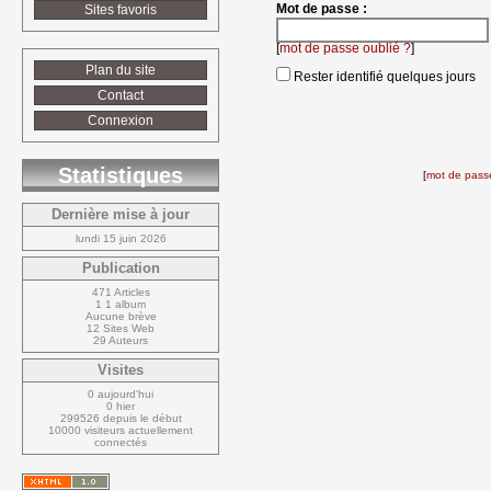
Mot de passe :
Sites favoris
[
mot de passe oublié ?
]
Plan du site
Rester identifié quelques jours
Contact
Connexion
Statistiques
[
mot de passe
Dernière mise à jour
lundi 15 juin 2026
Publication
471 Articles
1 1 album
Aucune brève
12 Sites Web
29 Auteurs
Visites
0 aujourd'hui
0 hier
299526 depuis le début
10000 visiteurs actuellement 
connectés