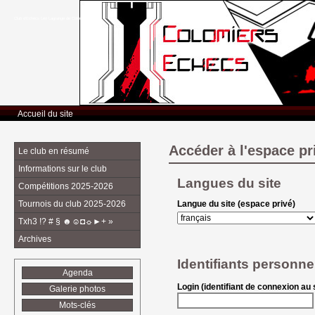
Club d’Echecs Léo Lagrange de Colomiers
Accueil du site
Accéder à l'espace pr
Le club en résumé
Informations sur le club
Langues du site
Compétitions 2025-2026
Tournois du club 2025-2026
Langue du site (espace privé)
Txh3 !? # § ☻☺◘☼►+ »
Archives
Identifiants personne
Agenda
Login (identifiant de connexion au s
Galerie photos
Mots-clés