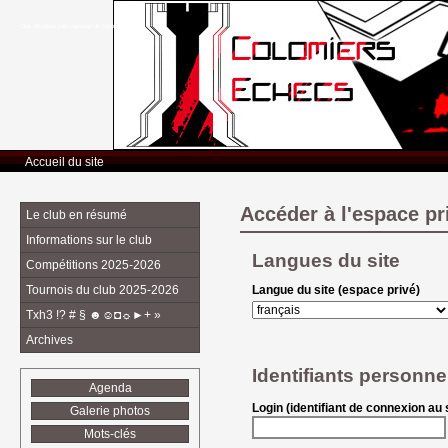
Club d’Echecs Léo Lagrange de Colomiers
Accueil du site
Accéder à l'espace pr
Le club en résumé
Informations sur le club
Langues du site
Compétitions 2025-2026
Tournois du club 2025-2026
Langue du site (espace privé)
Txh3 !? # § ☻☺◘☼►+ »
Archives
Identifiants personne
Agenda
Login (identifiant de connexion au s
Galerie photos
Mots-clés