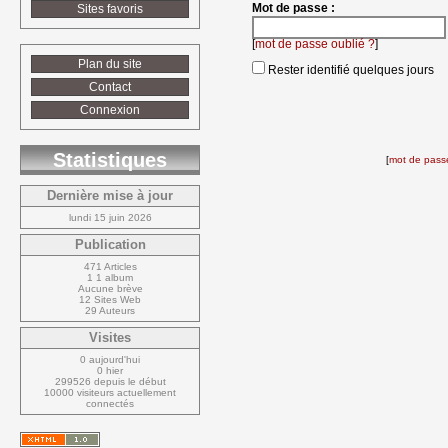
Mot de passe :
Sites favoris
[
mot de passe oublié ?
]
Plan du site
Rester identifié quelques jours
Contact
Connexion
Statistiques
[
mot de passe
Dernière mise à jour
lundi 15 juin 2026
Publication
471 Articles
1 1 album
Aucune brève
12 Sites Web
29 Auteurs
Visites
0 aujourd'hui
0 hier
299526 depuis le début
10000 visiteurs actuellement 
connectés