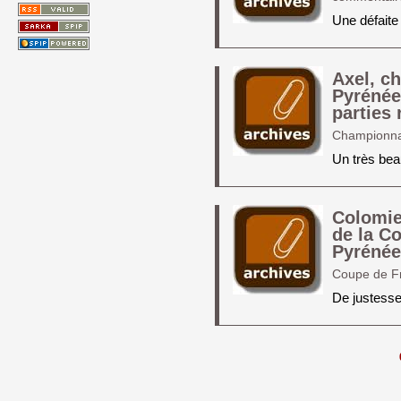
Une défaite
Axel, c
Pyrénée
parties 
Championnat
Un très bea
Colomie
de la C
Pyrénée
Coupe de F
De justess