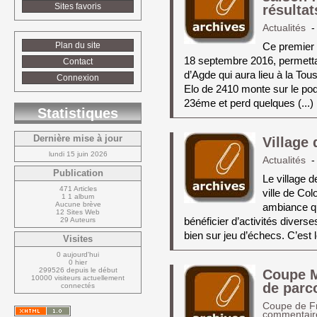
Sites favoris
résultat
Actualités
-
Plan du site
Ce premier t
18 septembre 2016, permettait
Contact
d’Agde qui aura lieu à la Tou
Connexion
Elo de 2410 monte sur le pod
23éme et perd quelques (...)
Statistiques
Dernière mise à jour
Village
lundi 15 juin 2026
Actualités
-
Publication
Le village 
471 Articles
ville de Col
1 1 album
Aucune brève
ambiance qui
12 Sites Web
bénéficier d’activités diverses 
29 Auteurs
bien sur jeu d’échecs. C’est l
Visites
0 aujourd'hui
0 hier
299526 depuis le début
Coupe M
10000 visiteurs actuellement 
de parc
connectés
Coupe de F
commentair