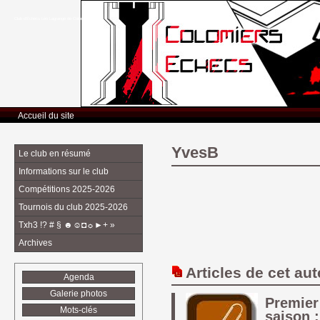
Club d’Echecs Léo Lagrange de Colomiers
Accueil du site
YvesB
Le club en résumé
Informations sur le club
Compétitions 2025-2026
Tournois du club 2025-2026
Txh3 !? # § ☻☺◘☼►+ »
Archives
Articles de cet aut
Agenda
Galerie photos
Premier 
Mots-clés
saison 