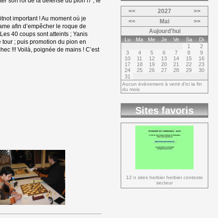
ter son roi de la défense du pion f7 ; le
<<
2027
>>
itnot important ! Au moment où je
<<
Mai
>>
a dame afin d’empêcher le roque de
Aujourd'hui
 Les 40 coups sont atteints ; Yanis
Lu
Ma
Me
Je
Ve
Sa
Di
 tour ; puis promotion du pion en
1
2
ec !!! Voilà, poignée de mains ! C’est
3
4
5
6
7
8
9
10
11
12
13
14
15
16
17
18
19
20
21
22
23
24
25
26
27
28
29
30
31
Aucun évènement à venir d'ici la fin
du mois
Sites favoris
12 n sites herbier herbier contexte 
secteur