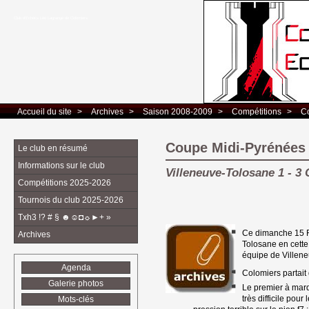
Club d’Echecs Léo Lagrange de Colomiers
Accueil du site
> 
Archives
> 
Saison 2008-2009
> 
Compétitions
> 
C
Coupe Midi-Pyrénées 
Le club en résumé
Informations sur le club
Villeneuve-Tolosane 1 - 3
Compétitions 2025-2026
Tournois du club 2025-2026
Txh3 !? # § ☻☺◘☼►+ »
Ce dimanche 15 Fé
Archives
Tolosane en cette
équipe de Villene
Agenda
Colomiers partait
Galerie photos
Le premier à marq
très difficile po
Mots-clés