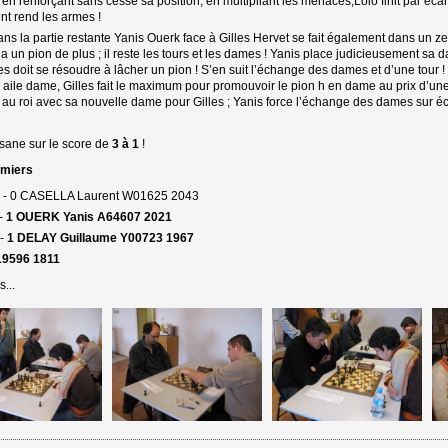
 ; en renforçant sans cesse sa position, en multipliant les menaces,Lolo finit par écar
nt rend les armes !
 la partie restante Yanis Ouerk face à Gilles Hervet se fait également dans un ze
t a un pion de plus ; il reste les tours et les dames ! Yanis place judicieusement s
lles doit se résoudre à lâcher un pion ! S’en suit l’échange des dames et d’une tour !
 aile dame, Gilles fait le maximum pour promouvoir le pion h en dame au prix d’une
au roi avec sa nouvelle dame pour Gilles ; Yanis force l’échange des dames sur éch
sane sur le score de 
3 à 1
!
omiers
- 0 CASELLA Laurent W01625 2043
-
1 OUERK Yanis A64607 2021
 -
1 DELAY Guillaume Y00723 1967
19596 1811
...