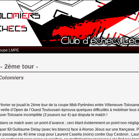
oupe LMPE
- 2ème tour -
 Colomiers
vrier se jouait le 2ème tour de la coupe Midi-Pyrénées entre Villeneuve-Tolosane
 veille d’Open de l’Ouest Toulousain éprouva quelques difficultés à mobiliser tous 
uve-Tolosane incomplète (3 joueurs sur 4) qui disputa le match !
 dans ce match avec un point d’avance ; ceci étant évidemment un point non néglig
uer fût Guillaume Delay (avec les blancs) face à Alonso Jésus sur une française. Pu
ur le passage du 40 ème coup pour Laurent Casella (noirs) contre Guy Cesbron ; Lau