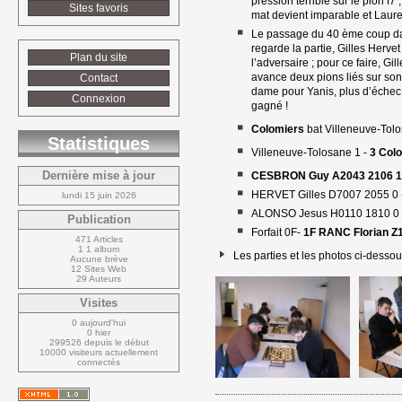
pression terrible sur le pion f7
Sites favoris
mat devient imparable et Laure
Le passage du 40 ème coup dans
regarde la partie, Gilles Herve
Plan du site
l’adversaire ; pour ce faire, Gi
avance deux pions liés sur son
Contact
dame pour Yanis, plus d’échec 
Connexion
gagné !
Colomiers
bat Villeneuve-Tolo
Statistiques
Villeneuve-Tolosane 1 -
3 Col
Dernière mise à jour
CESBRON Guy A2043 2106 1
HERVET Gilles D7007 2055 0 
lundi 15 juin 2026
ALONSO Jesus H0110 1810 0
Publication
Forfait 0F-
1F RANC Florian Z
471 Articles
1 1 album
Les parties et les photos ci-dessous
Aucune brève
12 Sites Web
29 Auteurs
Visites
0 aujourd'hui
0 hier
299526 depuis le début
10000 visiteurs actuellement 
connectés