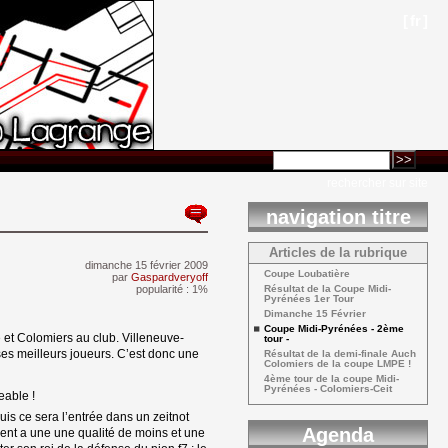
[
fr
]
rechercher sur site
navigation titre
Articles de la rubrique
dimanche 15 février 2009 
Coupe Loubatière 
par
Gaspardveryoff
popularité : 1%
Résultat de la Coupe Midi-
Pyrénées 1er Tour
Dimanche 15 Février 
Coupe Midi-Pyrénées - 2ème 
 et Colomiers au club. Villeneuve-
tour -
ses meilleurs joueurs. C’est donc une
Résultat de la demi-finale Auch 
Colomiers de la coupe LMPE !
4ème tour de la coupe Midi-
Pyrénées - Colomiers-Ceit
eable !
is ce sera l’entrée dans un zeitnot
Agenda 
rent a une une qualité de moins et une