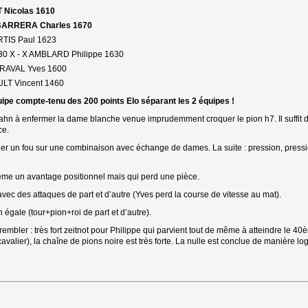
 Nicolas 1610
BARRERA Charles 1670
ARTIS Paul 1623
 X - X AMBLARD Philippe 1630
ARAVAL Yves 1600 
LT Vincent 1460
uipe compte-tenu des 200 points Elo séparant les 2 équipes !
ahn à enfermer la dame blanche venue imprudemment croquer le pion h7. Il suffit d’
ce.
er un fou sur une combinaison avec échange de dames. La suite : pression, pression
ême un avantage positionnel mais qui perd une pièce.
ec des attaques de part et d’autre (Yves perd la course de vitesse au mat).
 égale (tour+pion+roi de part et d’autre).
 trembler : très fort zeitnot pour Philippe qui parvient tout de même à atteindre le 4
avalier), la chaîne de pions noire est très forte. La nulle est conclue de manière lo