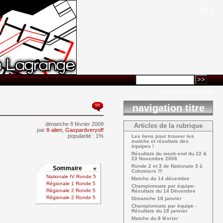
[
fr
]
rechercher sur site
navigation titre
dimanche 8 février 2009 
Articles de la rubrique
par
8-alien
,
Gaspardveryoff
popularité : 1%
Les liens pour trouver les 
matchs et résultats des
équipes !
Résultats du week-end du 22 & 
23 Novembre 2008
Ronde 2 et 3 de Nationale 3 à 
Sommaire 
Colomiers !!!
Nationale IV Ronde 5
Matchs du 14 décembre 
Régionale 1 Ronde 5
Championnats par équipe- 
Régionale 2 Ronde 5
Résultats du 14 Décembre
Régionale 2 Ronde 5
Dimanche 18 janvier 
Championnats par équipe - 
Résultats du 18 janvier
Matchs du 8 février 