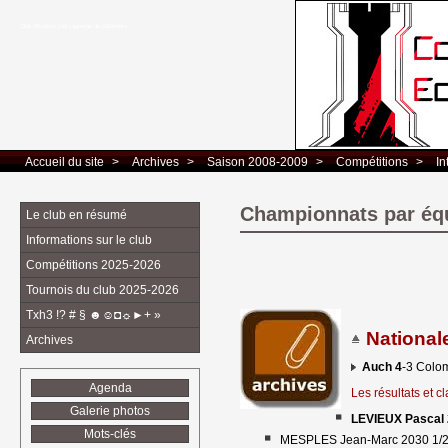
Club d’Echecs Léo Lagrange de Colomiers
Accueil du site
> 
Archives
> 
Saison 2008-2009
> 
Compétitions
> 
In
Championnats par équi
Le club en résumé
Informations sur le club
Compétitions 2025-2026
Tournois du club 2025-2026
Txh3 !? # § ☻☺◘☼►+ »
National
Archives
Auch 4
-3 Colo
Agenda
Les résultats et 
Galerie photos
LEVIEUX Pascal 
Mots-clés
MESPLES Jean-Marc 2030 1/2