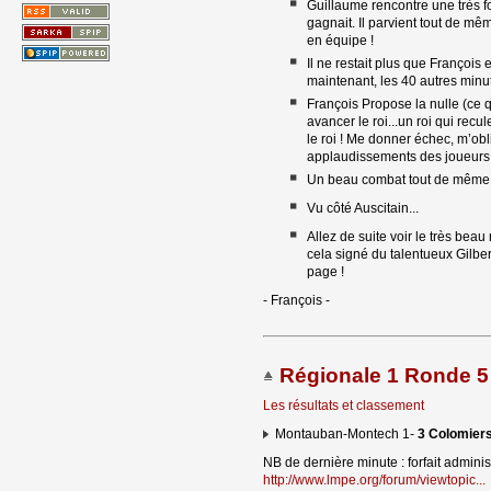
Guillaume rencontre une très fo
gagnait. Il parvient tout de mêm
en équipe !
Il ne restait plus que François e
maintenant, les 40 autres minu
François Propose la nulle (ce qu
avancer le roi...un roi qui rec
le roi ! Me donner échec, m’obl
applaudissements des joueurs p
Un beau combat tout de même !!
Vu côté Auscitain...
Allez de suite voir le très bea
cela signé du talentueux Gilb
page !
- François -
Régionale 1 Ronde 5
Les résultats et classement
Montauban-Montech 1- 
3 Colomier
NB de dernière minute : forfait admini
http://www.lmpe.org/forum/viewtopic...