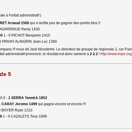
ite à Forfait administratif )
RET Arnaud 1560
qui n’arrête pas de gagner des points élos !!
LAGARRIGUE Remy 1430
80
1 - 0 PICHOT Benjamin 1410
0 PRIVAT-ALINGRIN Jean-Luc 1390
Company !!! nous dit Jack Nicodeme. Le directeur de groupe de régionale 2, car Fr
rfait administratif prononcé, le résultat est donc ramené à
2 à 2
! 
http://www.lmpe.org/
de 5
 0 - 
1 SERRA Yannick 1852
1 CARAY Jerome 1499
qui gagne encore et encore !!!
 0 BOYER Ryan 1210
9
1 - 0 CAZALETS Tony 1099