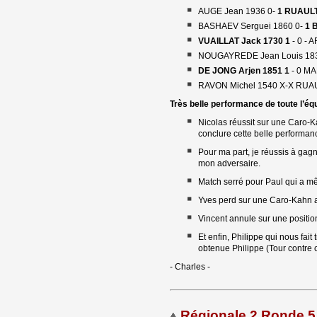
AUGE Jean 1936 0- 
1 RUAULT
BASHAEV Serguei 1860 0- 
1 
VUAILLAT Jack 1730 1
- 0 - 
NOUGAYREDE Jean Louis 1830
DE JONG Arjen 1851 1
- 0 M
RAVON Michel 1540 X-X RUAU
Très belle performance de toute l’éq
Nicolas réussit sur une Caro-K
conclure cette belle performan
Pour ma part, je réussis à gagn
mon adversaire.
Match serré pour Paul qui a m
Yves perd sur une Caro-Kahn av
Vincent annule sur une position
Et enfin, Philippe qui nous fait
obtenue Philippe (Tour contre c
- Charles -
Régionale 2 Ronde 5