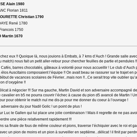
SE Alain 1980
ANC Florian 1811
COURETTE Christian 1790
DAYE René 1780
Francois 1750
D Martin 1670
h chez eux !! Quoique là, nous jouions à Embats, à 7 kms d’Auch ! Grande salle avec 
 match) nous fait un petit aller-retour pour chercher feuilles de partie et pendules !!
Cafés, barres chocolatés, gâteaux à volonté pour nous accueillir ! Le club d’Auch p
 élos Auscitains composaient l’équipe !! On avait beau se rassurer sur le trajet e
début de vacances scolaires de Février...mais non !!...Ce serait trop vite oublier qu’
llon d’oxygène !!
délicat à négocier !!! Sur ma gauche, Martin David et son adversaire accompagné de s
e cavalier en b5 ne pourra couvrir l’échec à cause du pion d5 avancé de Martin ! Une
s pour pour obtenir le match nul me dis-je pour me donner du coeur à l’ouvrage !
dversaire du jour Nadil Golic ! un point de plus !
ur Luc le Gallen qui lui place une jolie combinaison ! Mais il regrette de ne pas avoi
 perdre une pièce relativement rapidement !!!
ns sa finale de fous de même couleur et pions, traverse l’échiquier avec le roi et ga
vec un pion de moins et un pion à surveiller en septième...délicat ! il finit par perdr