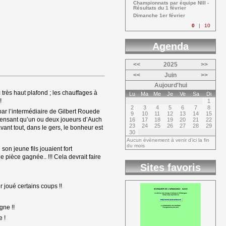
Championnats par équipe NIII - 
Résultats du 1 février
Dimanche 1er février 
0
|
10
Agenda 
<<
2025
>>
<<
Juin
>>
Aujourd'hui
très haut plafond ; les chauffages à 
Lu
Ma
Me
Je
Ve
Sa
Di
!
1
2
3
4
5
6
7
8
ar l’intermédiaire de Gilbert Rouede 
9
10
11
12
13
14
15
n pensant qu’un ou deux joueurs d’Auch
16
17
18
19
20
21
22
23
24
25
26
27
28
29
avant tout, dans le gers, le bonheur est
30
Aucun évènement à venir d'ici la fin
du mois
on jeune fils jouaient fort
 pièce gagnée.. !!! Cela devrait faire
Sites favoris
r joué certains coups !!
gne !!
e !