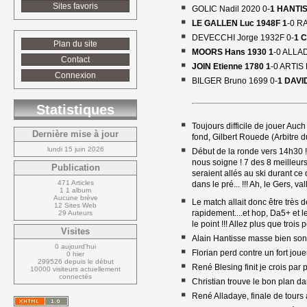
Sites favoris
GOLIC Nadil 2020 0-
1 HANTIS
LE GALLEN Luc 1948F 1
-0 R
DEVECCHI Jorge 1932F 0-
1 
Plan du site
MOORS Hans 1930 1
-0 ALLA
Contact
JOIN Etienne 1780 1
-0 ARTIS 
Connexion
BILGER Bruno 1699 0-
1 DAVI
Statistiques
Toujours difficile de jouer Auc
Dernière mise à jour
fond, Gilbert Rouede (Arbitre du
lundi 15 juin 2026
Début de la ronde vers 14h30 ! 
nous soigne ! 7 des 8 meilleurs
Publication
seraient allés au ski durant ce 
471 Articles
dans le pré... !!! Ah, le Gers, va
1 1 album
Aucune brève
Le match allait donc être très 
12 Sites Web
rapidement....et hop, Da5+ et l
29 Auteurs
le point !!! Allez plus que troi
Visites
Alain Hantisse masse bien son a
0 aujourd'hui
Florian perd contre un fort joue
0 hier
299526 depuis le début
René Blesing finit je crois par
10000 visiteurs actuellement 
connectés
Christian trouve le bon plan da
René Alladaye, finale de tours a