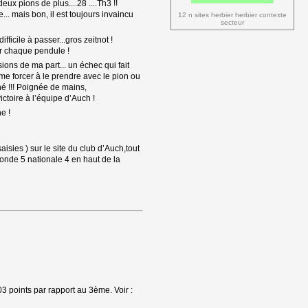
x pions de plus....28 ....Th3 !! 
... mais bon, il est toujours invaincu
12 n sites herbier herbier contexte 
secteur
ficile à passer...gros zeitnot ! 
ur chaque pendule !
sions de ma part... un échec qui fait
.me forcer à le prendre avec le pion ou
né !!! Poignée de mains,
ctoire à l’équipe d’Auch !
e !
ies ) sur le site du club d’Auch,tout 
ronde 5 nationale 4 en haut de la 
3 points par rapport au 3ème. Voir :