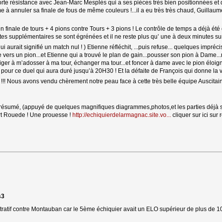
rte résistance avec Jean-Marc Mesplès qui a ses pièces très bien positionnées et deu
e à annuler sa finale de fous de même couleurs !...il a eu très très chaud, Guillaume
n finale de tours + 4 pions contre Tours + 3 pions ! Le contrôle de temps a déjà été dif
tes supplémentaires se sont égrénées et il ne reste plus qu’ une à deux minutes s
i aurait signifié un match nul ! ) Etienne réfléchit, ...puis refuse... quelques impréci
ule vers un pion...et Etienne qui a trouvé le plan de gain...pousser son pion à Dame..
iger à m’adosser à ma tour, échanger ma tour...et foncer à dame avec le pion éloig
our ce duel qui aura duré jusqu’à 20H30 ! Et la défaite de François qui donne la vi
! Nous avons vendu chèrement notre peau face à cette très belle équipe Auscitain
u résumé, (appuyé de quelques magnifiques diagrammes,photos,et les parties déjà sais
ert Rouede ! Une prouesse !
http://echiquierdelarmagnac.site.vo...
cliquer sur ici sur 
s3
stratif contre Montauban car le 5ème échiquier avait un ELO supérieur de plus de 10