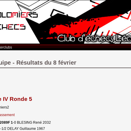
terclubs
pe - Résultats du 8 février
e IV Ronde 5
miers2
classement
2089F 1
-0 BLESING René 2032
-1/2 DELAY Guillaume 1967