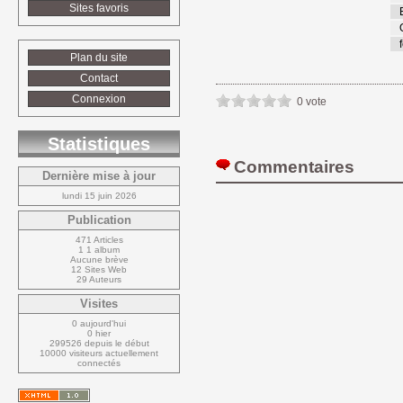
Sites favoris
Plan du site
Contact
Connexion
0 vote
Statistiques
Commentaires 
Dernière mise à jour
lundi 15 juin 2026
Publication
471 Articles
1 1 album
Aucune brève
12 Sites Web
29 Auteurs
Visites
0 aujourd'hui
0 hier
299526 depuis le début
10000 visiteurs actuellement 
connectés