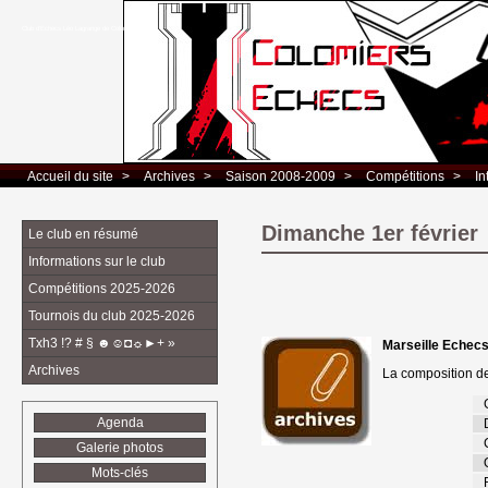
Club d’Echecs Léo Lagrange de Colomiers
Accueil du site
> 
Archives
> 
Saison 2008-2009
> 
Compétitions
> 
In
Dimanche 1er février
Le club en résumé
Informations sur le club
Compétitions 2025-2026
Tournois du club 2025-2026
Txh3 !? # § ☻☺◘☼►+ »
Marseille Echecs 
Archives
La composition de 
Agenda
Galerie photos
Mots-clés