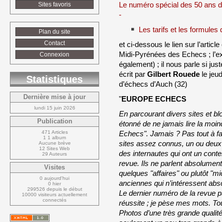
Le numéro spécial des 50 ans 
Sites favoris
-
Les tarifs et les formules
Plan du site
Contact
et ci-dessous le lien sur l’articl
Midi-Pyrénées des Echecs ; l’ex 
Connexion
également) ; il nous parle si ju
écrit par
Gilbert Rouede
le jeud
Statistiques
d’échecs d’Auch (32)
Dernière mise à jour
"
EUROPE ECHECS
lundi 15 juin 2026
En parcourant divers sites et bl
Publication
étonné de ne jamais lire la moi
471 Articles
Echecs". Jamais ? Pas tout à fai
1 1 album
sites assez connus, un ou deux 
Aucune brève
12 Sites Web
des internautes qui ont un conte
29 Auteurs
revue. Ils ne parlent absolumen
Visites
quelques "affaires" ou plutôt "m
0 aujourd'hui
anciennes qui n’intéressent abs
0 hier
299526 depuis le début
Le dernier numéro de la revue 
10000 visiteurs actuellement 
connectés
réussite ; je pèse mes mots. Tou
Photos d’une très grande qualité