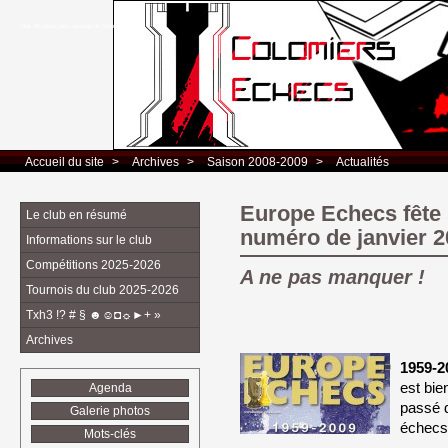
Club d’Echecs Léo Lagrange de Colomiers
Accueil du site
> 
Archives
> 
Saison 2008-2009
> 
Actualités
Europe Echecs fête 
Le club en résumé
numéro de janvier 2
Informations sur le club
Compétitions 2025-2026
A ne pas manquer !
Tournois du club 2025-2026
Txh3 !? # § ☻☺◘☼►+ »
Archives
1959-2
est bie
Agenda
passé 
Galerie photos
échecs
Mots-clés