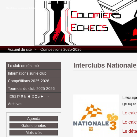
Club d’Echecs Léo Lagrange de Colomiers
Accueil du site
> 
Compétitions 2025-2026
Interclubs Nationale
Le club en résumé
Informations sur le club
Compétitions 2025-2026
Tournois du club 2025-2026
Txh3 !? # § ☻☺◘☼►+ »
L’équip
groupe
Archives
Le cale
Agenda
Le cale
Galerie photos
Le déta
Mots-clés