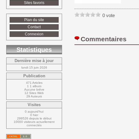
Sites favoris
0 vote
Plan du site
Contact
Connexion
Commentaires 
Statistiques
Dernière mise à jour
lundi 15 juin 2026
Publication
471 Articles
1 1 album
Aucune brève
12 Sites Web
29 Auteurs
Visites
0 aujourd'hui
0 hier
299526 depuis le début
10000 visiteurs actuellement 
connectés