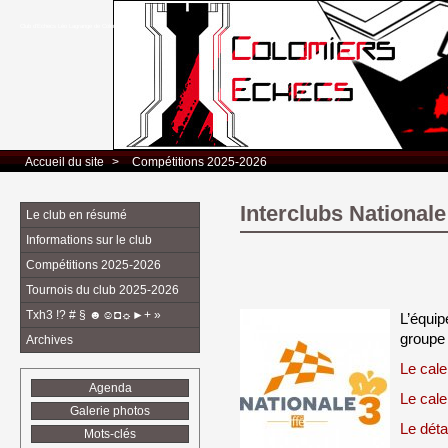
Club d’Echecs Léo Lagrange de Colomiers
Accueil du site
> 
Compétitions 2025-2026
Interclubs Nationale
Le club en résumé
Informations sur le club
Compétitions 2025-2026
Tournois du club 2025-2026
Txh3 !? # § ☻☺◘☼►+ »
L’équip
groupe
Archives
Le cale
Agenda
Le cale
Galerie photos
Le déta
Mots-clés