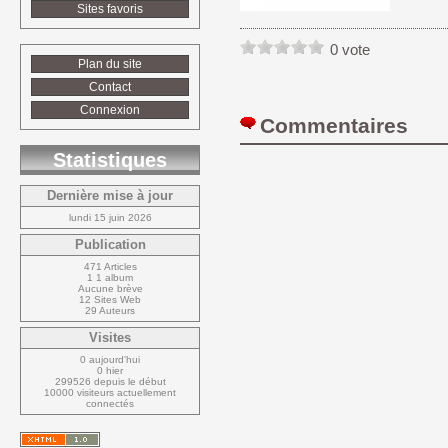
Sites favoris
0 vote
Plan du site
Contact
Connexion
Commentaires 
Statistiques
Dernière mise à jour
lundi 15 juin 2026
Publication
471 Articles
1 1 album
Aucune brève
12 Sites Web
29 Auteurs
Visites
0 aujourd'hui
0 hier
299526 depuis le début
10000 visiteurs actuellement 
connectés