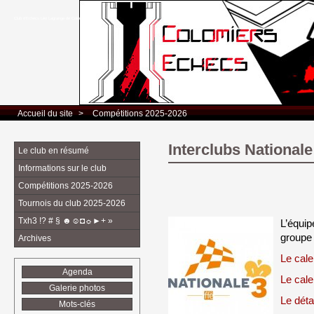
Club d’Echecs Léo Lagrange de Colomiers
Accueil du site
> 
Compétitions 2025-2026
Interclubs Nationale
Le club en résumé
Informations sur le club
Compétitions 2025-2026
Tournois du club 2025-2026
Txh3 !? # § ☻☺◘☼►+ »
L’équip
groupe
Archives
Le cale
Agenda
Le cale
Galerie photos
Le déta
Mots-clés