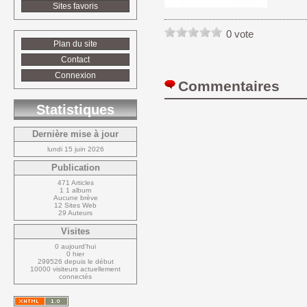
Sites favoris
0 vote
Plan du site
Contact
Connexion
Commentaires 
Statistiques
Dernière mise à jour
lundi 15 juin 2026
Publication
471 Articles
1 1 album
Aucune brève
12 Sites Web
29 Auteurs
Visites
0 aujourd'hui
0 hier
299526 depuis le début
10000 visiteurs actuellement 
connectés