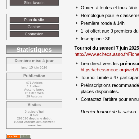
Sites favoris
Ouvert à toutes et tous. Voir 
Homologué pour le classeme
Plan du site
Première ronde à 14h
Contact
1 lot offert aux 3 premiers d
Connexion
Inscription : 3€
Tournoi du samedi 7 juin 2025
Statistiques
http://www.echecs.asso.fr/Fic
Dernière mise à jour
Lien direct vers les 
pré-insc
lundi 15 juin 2026
https://chessmooc.org/web/
Publication
Tournoi Limité à 47 participa
471 Articles
Préinscriptions recommandées
1 1 album
Aucune brève
places disponibles.
12 Sites Web
29 Auteurs
Contactez l’arbitre pour annul
Visites
Dernier tournoi de la saison
0 aujourd'hui
0 hier
299526 depuis le début
10000 visiteurs actuellement 
connectés