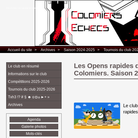
Club d’Echecs Léo Lagrange de Colomiers
Accueil du site
> 
Archives
> 
Saison 2024-2025
> 
Tournois du club 20
Les Opens rapides 
Le club en résumé
Colomiers. Saison 
Informations sur le club
Compétitions 2025-2026
Tournois du club 2025-2026
Txh3 !? # § ☻☺◘☼►+ »
Archives
Le clu
rapides
Agenda
Galerie photos
Mots-clés