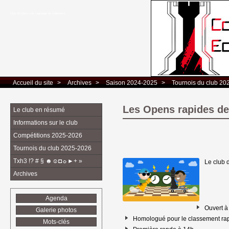
Club d’Echecs Léo Lagrange de Colomiers
Accueil du site
> 
Archives
> 
Saison 2024-2025
> 
Tournois du club 20
Les Opens rapides de
Le club en résumé
Informations sur le club
Compétitions 2025-2026
Tournois du club 2025-2026
Txh3 !? # § ☻☺◘☼►+ »
Le club 
Archives
Agenda
Ouvert à 
Galerie photos
Homologué pour le classement ra
Mots-clés