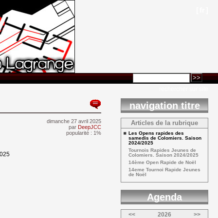
[
fr
]
rechercher sur site
navigation titre
dimanche 27 avril 2025 
Articles de la rubrique
par
DeepJCC
popularité : 1%
Les Opens rapides des 
samedis de Colomiers. Saison
2024/2025
Tournois Rapides Jeunes de 
2025
Colomiers. Saison 2024/2025
14ème Open Rapide de Noël 
14eme Tournoi Rapide Jeunes 
de Noël
Agenda 
<<
2026
>>