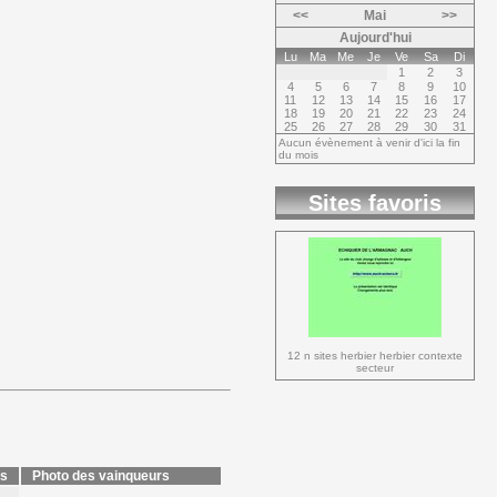
<<
Mai
>>
Aujourd'hui
Lu
Ma
Me
Je
Ve
Sa
Di
1
2
3
4
5
6
7
8
9
10
11
12
13
14
15
16
17
18
19
20
21
22
23
24
25
26
27
28
29
30
31
Aucun évènement à venir d'ici la fin
du mois
Sites favoris
12 n sites herbier herbier contexte 
secteur
ts
Photo des vainqueurs