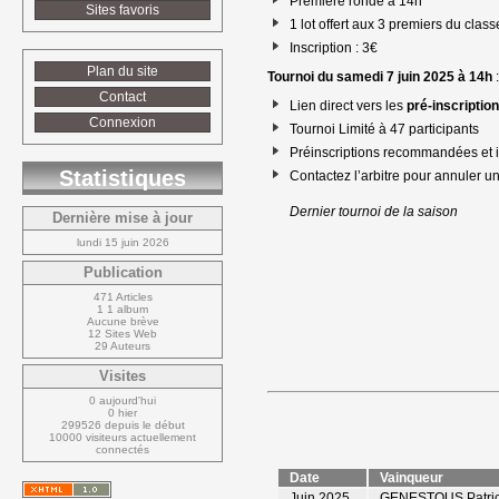
Première ronde à 14h
Sites favoris
1 lot offert aux 3 premiers du clas
Inscription : 3€
Plan du site
Tournoi du samedi 7 juin 2025 à 14h
:
Contact
Lien direct vers les 
pré-inscriptio
Connexion
Tournoi Limité à 47 participants
Préinscriptions recommandées et in
Statistiques
Contactez l’arbitre pour annuler une
Dernier tournoi de la saison
Dernière mise à jour
lundi 15 juin 2026
Publication
471 Articles
1 1 album
Aucune brève
12 Sites Web
29 Auteurs
Visites
0 aujourd'hui
0 hier
299526 depuis le début
10000 visiteurs actuellement 
connectés
Date
Vainqueur
Juin 2025
GENESTOUS Patri