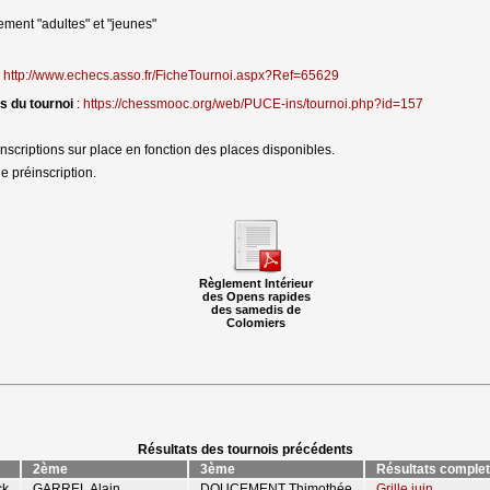
sement "adultes" et "jeunes"
 
http://www.echecs.asso.fr/FicheTournoi.aspx?Ref=65629
ns du tournoi
: 
https://chessmooc.org/web/PUCE-ins/tournoi.php?id=157
scriptions sur place en fonction des places disponibles.
 préinscription. 
Règlement Intérieur
des Opens rapides
des samedis de
Colomiers
Résultats des tournois précédents
2ème
3ème
Résultats comple
ck
GARREL Alain
DOUCEMENT Thimothée
Grille juin