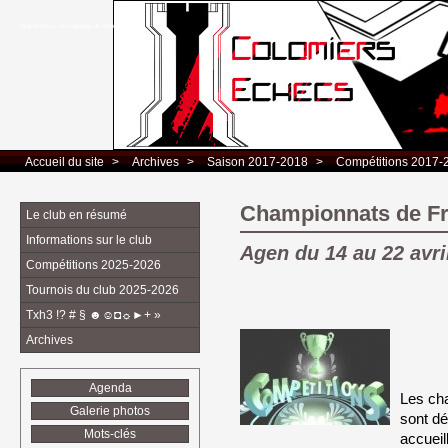
Club d’Echecs Léo Lagrange de Colomiers
Accueil du site
> 
Archives
> 
Saison 2017-2018
> 
Compétitions 2017-
Championnats de F
Le club en résumé
Informations sur le club
Agen du 14 au 22 avri
Compétitions 2025-2026
Tournois du club 2025-2026
Txh3 !? # § ☻☺◘☼►+ »
Archives
Agenda
Les ch
Galerie photos
sont dé
Mots-clés
accueill