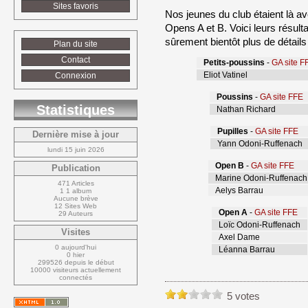
Sites favoris
Nos jeunes du club étaient là ave
Opens A et B. Voici leurs résul
sûrement bientôt plus de détails
Plan du site
Contact
Petits-poussins
- 
GA site F
Eliot Vatinel
Connexion
Poussins
- 
GA site FFE
Statistiques
Nathan Richard
Pupilles
- 
GA site FFE
Dernière mise à jour
Yann Odoni-Ruffenach
lundi 15 juin 2026
Open B
- 
GA site FFE
Publication
Marine Odoni-Ruffenach
471 Articles
Aelys Barrau
1 1 album
Aucune brève
12 Sites Web
Open A
- 
GA site FFE
29 Auteurs
Loïc Odoni-Ruffenach
Visites
Axel Dame
0 aujourd'hui
Léanna Barrau
0 hier
299526 depuis le début
10000 visiteurs actuellement 
connectés
5 votes