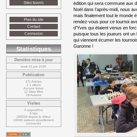
Sites favoris
édition qui sera commune aux de
Noël dans l’après-midi, nous av
mais finalement tout le monde éta
Plan du site
rendez-vous pour ce tournoi avec
Contact
d’Yves qui étaient venus en force
puisque tous les joueurs ont un l
Connexion
qui viennent écumer les tournois
Garonne !
Statistiques
Dernière mise à jour
lundi 15 juin 2026
Publication
471 Articles
1 1 album
Aucune brève
12 Sites Web
29 Auteurs
Visites
0 aujourd'hui
0 hier
299526 depuis le début
10000 visiteurs actuellement 
connectés