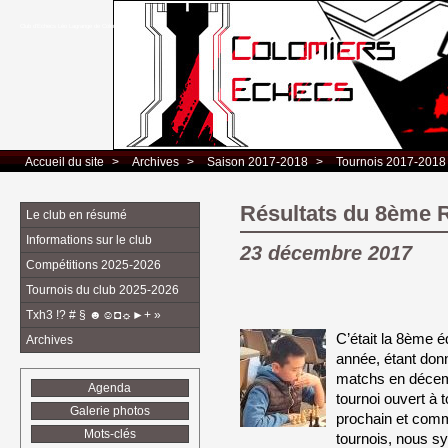
Club d’Echecs Léo Lagrange de Colomiers
Accueil du site
> 
Archives
> 
Saison 2017-2018
> 
Tournois 2017-2018
Résultats du 8ème 
Le club en résumé
Informations sur le club
23 décembre 2017
Compétitions 2025-2026
Tournois du club 2025-2026
Txh3 !? # § ☻☺◘☼►+ »
C’était la 8ème é
Archives
année, étant donn
matchs en décembr
Agenda
tournoi ouvert à 
Galerie photos
prochain et comme
Mots-clés
tournois, nous s