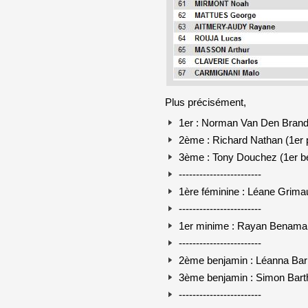
Plus précisément,
1er : Norman Van Den Brande
2ème : Richard Nathan (1er 
3ème : Tony Douchez (1er b
------------------------
1ère féminine : Léane Grimau
------------------------
1er minime : Rayan Benama
------------------------
2ème benjamin : Léanna Bar
3ème benjamin : Simon Bart
------------------------