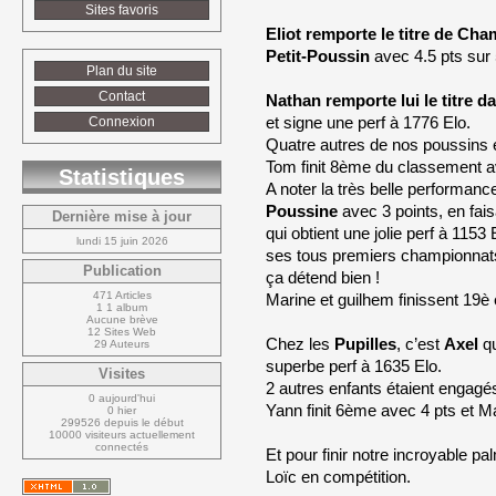
Sites favoris
Eliot remporte le titre de Ch
Petit-Poussin
avec 4.5 pts sur 5
Plan du site
Contact
Nathan remporte lui le titre d
et signe une perf à 1776 Elo.
Connexion
Quatre autres de nos poussins é
Tom finit 8ème du classement a
Statistiques
A noter la très belle performance
Poussine
avec 3 points, en faisa
Dernière mise à jour
qui obtient une jolie perf à 1153 
lundi 15 juin 2026
ses tous premiers championnats.
Publication
ça détend bien !
471 Articles
Marine et guilhem finissent 19è 
1 1 album
Aucune brève
12 Sites Web
Chez les
Pupilles
, c’est
Axel
qu
29 Auteurs
superbe perf à 1635 Elo.
Visites
2 autres enfants étaient engagé
0 aujourd'hui
Yann finit 6ème avec 4 pts et M
0 hier
299526 depuis le début
10000 visiteurs actuellement 
connectés
Et pour finir notre incroyable 
Loïc en compétition.