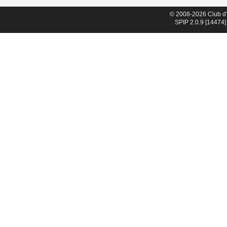
© 2008-2026 Club d
SPIP 2.0.9 [14474]