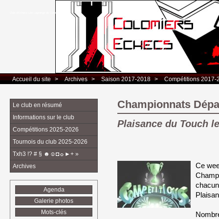
Club d’Echecs Léo Lagrange de Colomiers
Accueil du site
> 
Archives
> 
Saison 2017-2018
> 
Compétitions 2017-
Championnats Dépa
Le club en résumé
Informations sur le club
Plaisance du Touch l
Compétitions 2025-2026
Tournois du club 2025-2026
Txh3 !? # § ☻☺◘☼►+ »
Ce week
Archives
Champi
chacun
Agenda
Plaisa
Galerie photos
Mots-clés
Nombreu