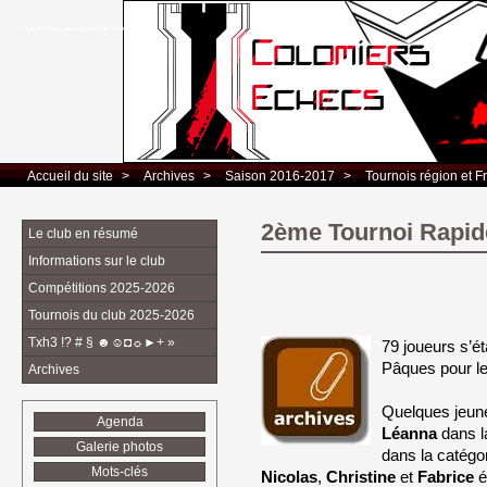
Club d’Echecs Léo Lagrange de Colomiers
Accueil du site
> 
Archives
> 
Saison 2016-2017
> 
Tournois région et F
2ème Tournoi Rapide
Le club en résumé
Informations sur le club
Compétitions 2025-2026
Tournois du club 2025-2026
Txh3 !? # § ☻☺◘☼►+ »
79 joueurs s’é
Pâques pour l
Archives
Quelques jeune
Agenda
Léanna
dans la
Galerie photos
dans la catégo
Mots-clés
Nicolas
,
Christine
et 
Fabrice
é