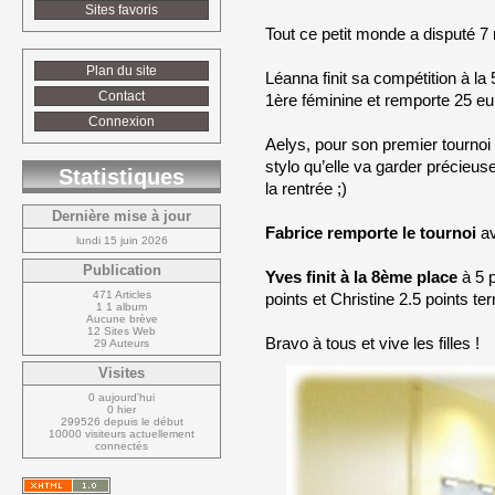
Sites favoris
Tout ce petit monde a disputé 7
Plan du site
Léanna finit sa compétition à la 
Contact
1ère féminine et remporte 25 eu
Connexion
Aelys, pour son premier tournoi a
stylo qu’elle va garder précieus
Statistiques
la rentrée ;)
Dernière mise à jour
Fabrice remporte le tournoi
av
lundi 15 juin 2026
Publication
Yves finit à la 8ème place
à 5 p
471 Articles
points et Christine 2.5 points t
1 1 album
Aucune brève
12 Sites Web
Bravo à tous et vive les filles !
29 Auteurs
Visites
0 aujourd'hui
0 hier
299526 depuis le début
10000 visiteurs actuellement 
connectés