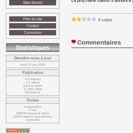
La prochaine saison s’annonce 
Sites favoris
Plan du site
4 votes
Contact
Connexion
Commentaires 
Statistiques
Dernière mise à jour
lundi 15 juin 2026
Publication
471 Articles
1 1 album
Aucune brève
12 Sites Web
29 Auteurs
Visites
0 aujourd'hui
0 hier
299526 depuis le début
10000 visiteurs actuellement 
connectés