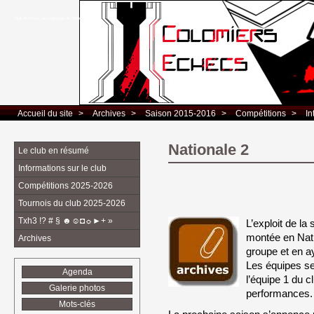
Club d’Echecs Léo Lagrange de Colomiers
Accueil du site
> 
Archives
> 
Saison 2015-2016
> 
Compétitions
> 
In
Nationale 2
Le club en résumé
Informations sur le club
Compétitions 2025-2026
Tournois du club 2025-2026
Txh3 !? # § ☻☺◘☼►+ »
L’exploit de la 
montée en Nati
Archives
groupe et en a
Les équipes se
Agenda
l’équipe 1 du c
Galerie photos
performances.
Mots-clés