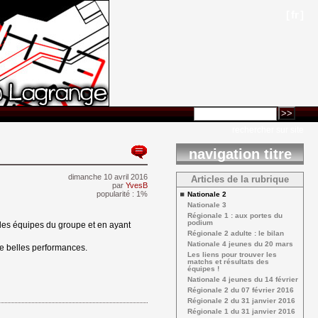
[
fr
]
rechercher sur site
navigation titre
dimanche 10 avril 2016 
Articles de la rubrique
par
YvesB
popularité : 1%
Nationale 2 
Nationale 3 
Régionale 1 : aux portes du 
podium
es les équipes du groupe et en ayant
Régionale 2 adulte : le bilan 
Nationale 4 jeunes du 20 mars 
de belles performances.
Les liens pour trouver les 
matchs et résultats des
équipes !
Nationale 4 jeunes du 14 février 
Régionale 2 du 07 février 2016 
Régionale 2 du 31 janvier 2016 
Régionale 1 du 31 janvier 2016 