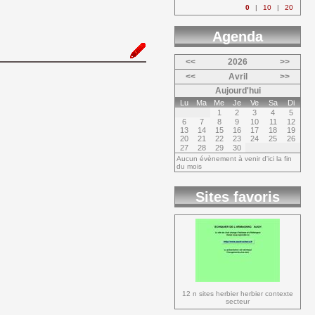
0
|
10
|
20
Agenda 
<<
2026
>>
<<
Avril
>>
Aujourd'hui
Lu
Ma
Me
Je
Ve
Sa
Di
1
2
3
4
5
6
7
8
9
10
11
12
13
14
15
16
17
18
19
20
21
22
23
24
25
26
27
28
29
30
Aucun évènement à venir d'ici la fin
du mois
Sites favoris
12 n sites herbier herbier contexte 
secteur