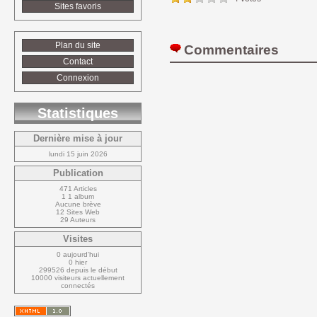
Sites favoris
Plan du site
Commentaires 
Contact
Connexion
Statistiques
Dernière mise à jour
lundi 15 juin 2026
Publication
471 Articles
1 1 album
Aucune brève
12 Sites Web
29 Auteurs
Visites
0 aujourd'hui
0 hier
299526 depuis le début
10000 visiteurs actuellement 
connectés