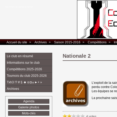
Club d’Echecs Léo Lagrange de Colomiers
Accueil du site
> 
Archives
> 
Saison 2015-2016
> 
Compétitions
> 
In
Nationale 2
Le club en résumé
Informations sur le club
Compétitions 2025-2026
Tournois du club 2025-2026
Txh3 !? # § ☻☺◘☼►+ »
L’exploit de la sa
perdu contre Colo
Archives
Les équipes se re
La prochaine sai
Agenda
Galerie photos
Mots-clés
4 votes