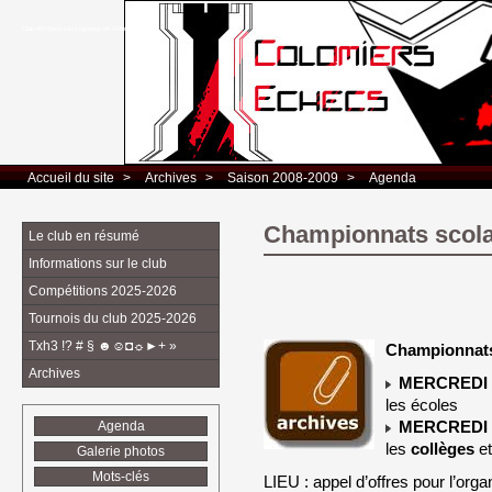
Club d’Echecs Léo Lagrange de Colomiers
Accueil du site
> 
Archives
> 
Saison 2008-2009
> 
Agenda
Championnats scola
Le club en résumé
Informations sur le club
Compétitions 2025-2026
Tournois du club 2025-2026
Txh3 !? # § ☻☺◘☼►+ »
Championnats
Archives
MERCREDI :
les écoles
MERCREDI :
Agenda
les
collèges
et
Galerie photos
Mots-clés
LIEU : appel d’offres pour l’org