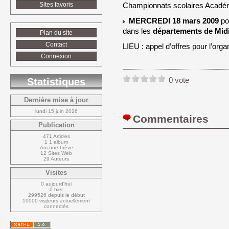
Sites favoris
Championnats scolaires Acadé
MERCREDI 18 mars 2009
po
dans les 
départements de Mid
Plan du site
Contact
LIEU : appel d’offres pour l’org
Connexion
0 vote
Statistiques
Dernière mise à jour
lundi 15 juin 2026
Commentaires 
Publication
471 Articles
1 1 album
Aucune brève
12 Sites Web
29 Auteurs
Visites
0 aujourd'hui
0 hier
299526 depuis le début
10000 visiteurs actuellement 
connectés