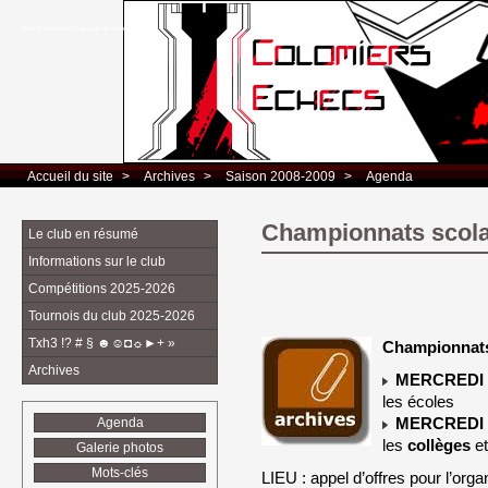
Club d’Echecs Léo Lagrange de Colomiers
Accueil du site
> 
Archives
> 
Saison 2008-2009
> 
Agenda
Championnats scola
Le club en résumé
Informations sur le club
Compétitions 2025-2026
Tournois du club 2025-2026
Txh3 !? # § ☻☺◘☼►+ »
Championnats
Archives
MERCREDI :
les écoles
MERCREDI :
Agenda
les
collèges
et
Galerie photos
Mots-clés
LIEU : appel d’offres pour l’org