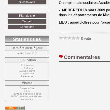
Sites favoris
Championnats scolaires Acadé
MERCREDI 18 mars 2009
po
dans les 
départements de Mid
Plan du site
Contact
LIEU : appel d’offres pour l’org
Connexion
0 vote
Statistiques
Dernière mise à jour
lundi 15 juin 2026
Commentaires 
Publication
471 Articles
1 1 album
Aucune brève
12 Sites Web
29 Auteurs
Visites
0 aujourd'hui
0 hier
299526 depuis le début
10000 visiteurs actuellement 
connectés