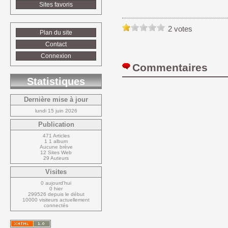
Sites favoris
2 votes
Plan du site
Contact
Connexion
Commentaires 
Statistiques
Dernière mise à jour
lundi 15 juin 2026
Publication
471 Articles
1 1 album
Aucune brève
12 Sites Web
29 Auteurs
Visites
0 aujourd'hui
0 hier
299526 depuis le début
10000 visiteurs actuellement 
connectés