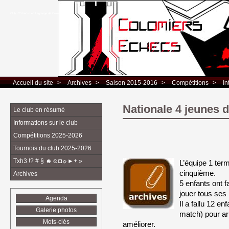
Club d’Echecs Léo Lagrange de Colomiers
Accueil du site
> 
Archives
> 
Saison 2015-2016
> 
Compétitions
> 
In
Nationale 4 jeunes 
Le club en résumé
Informations sur le club
Compétitions 2025-2026
Tournois du club 2025-2026
Txh3 !? # § ☻☺◘☼►+ »
L’équipe 1 term
cinquième.
Archives
5 enfants ont f
jouer tous se
Agenda
Il a fallu 12 en
Galerie photos
match) pour arr
Mots-clés
améliorer.