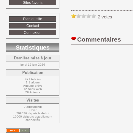
Sites favoris
2 votes
Plan du site
Contact
Connexion
Commentaires 
Statistiques
Dernière mise à jour
lundi 15 juin 2026
Publication
471 Articles
1 1 album
Aucune brève
12 Sites Web
29 Auteurs
Visites
0 aujourd'hui
0 hier
299526 depuis le début
10000 visiteurs actuellement 
connectés