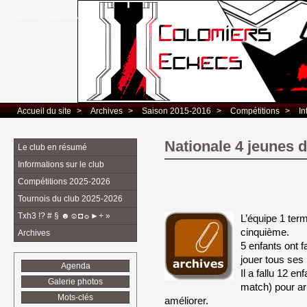
Club d’Echecs Léo Lagrange de Colomiers
Accueil du site
> 
Archives
> 
Saison 2015-2016
> 
Compétitions
> 
In
Nationale 4 jeunes 
Le club en résumé
Informations sur le club
Compétitions 2025-2026
Tournois du club 2025-2026
Txh3 !? # § ☻☺◘☼►+ »
L’équipe 1 term
cinquième.
Archives
5 enfants ont f
jouer tous se
Agenda
Il a fallu 12 en
Galerie photos
match) pour arr
Mots-clés
améliorer.