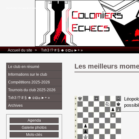
Club d’Echecs Léo Lagrange de Colomiers
Accueil du site
> 
Txh3 !? # § ☻☺◘☼►+ »
Les meilleurs momen
Le club en résumé
Informations sur le club
Compétitions 2025-2026
Tournois du club 2025-2026
Txh3 !? # § ☻☺◘☼►+ »
Léopold
possibil
Archives
Agenda
Galerie photos
Mots-clés