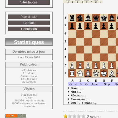
Sites favoris
Plan du site
8
Contact
7
Connexion
6
Statistiques
5
4
Dernière mise à jour
3
lundi 15 juin 2026
Publication
2
471 Articles
1
1 1 album
Aucune brève
12 Sites Web
A
B
C
D
E
F
29 Auteurs
Blanc : 
...
Visites
Noir : 
...
0 aujourd'hui
Résultat : 
...
0 hier
Évènement : 
...
299526 depuis le début
Date : 
...
/ Ronde : 
...
10000 visiteurs actuellement 
connectés
2 votes