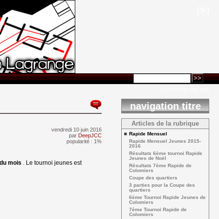
[
fr
]
rechercher sur site
navigation titre
Articles de la rubrique
vendredi 10 juin 2016 
Rapide Mensuel 
par
DeepJCC
popularité : 1%
Rapide Mensuel Jeunes 2015-
2016
Résultats 6ème tournoi Rapide 
Jeunes de Noël
s du mois
. Le tournoi jeunes est
Résultats 7ème Rapide de 
Colomiers
Coupe des quartiers 
3 parties pour la Coupe des 
quartiers
6ème Tournoi Rapide Jeunes de 
Colomiers
7ème Tournoi Rapide de 
Colomiers