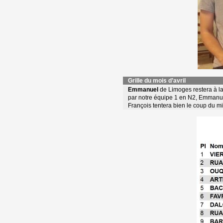
Grille du mois d’avril
Emmanuel
de Limoges restera à la t
par notre équipe 1 en N2, Emmanuel 
François tentera bien le coup du mi