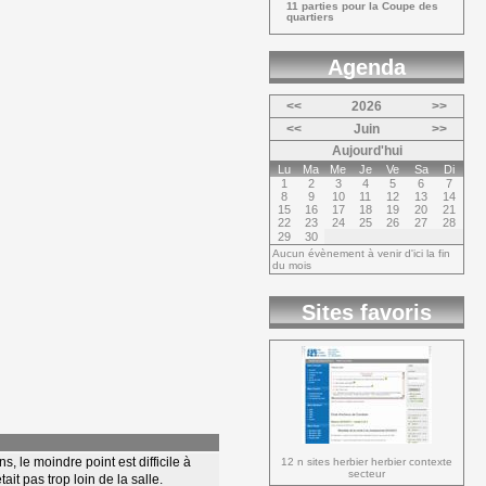
11 parties pour la Coupe des 
quartiers
Agenda 
<<
2026
>>
<<
Juin
>>
Aujourd'hui
Lu
Ma
Me
Je
Ve
Sa
Di
1
2
3
4
5
6
7
8
9
10
11
12
13
14
15
16
17
18
19
20
21
22
23
24
25
26
27
28
29
30
Aucun évènement à venir d'ici la fin
du mois
Sites favoris
 le moindre point est difficile à
12 n sites herbier herbier contexte 
secteur
it pas trop loin de la salle.