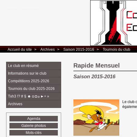
Club d’Echecs Léo Lagrange de Colomiers
Accueil du site
> 
Archives
> 
Saison 2015-2016
> 
Tournois du club
Rapide Mensuel
Le club en résumé
Informations sur le club
Saison 2015-2016
Compétitions 2025-2026
Tournois du club 2025-2026
Txh3 !? # § ☻☺◘☼►+ »
Le club
Archives
égalemen
Agenda
Galerie photos
Mots-clés