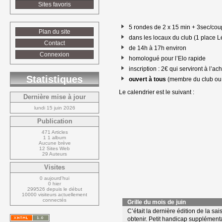
Sites favoris
5 rondes de 2 x 15 min + 3sec/cou
Plan du site
dans les locaux du club (1 place 
Contact
de 14h à 17h environ
Connexion
homologué pour l’Elo rapide
inscription : 2€ qui serviront à l’a
Statistiques
ouvert à tous
(membre du club ou n
Le calendrier est le suivant :
Dernière mise à jour
lundi 15 juin 2026
Publication
471 Articles
1 1 album
Aucune brève
12 Sites Web
29 Auteurs
Visites
0 aujourd'hui
0 hier
299526 depuis le début
10000 visiteurs actuellement 
connectés
Grille du mois de juin
C’était la dernière édition de la s
obtenir. Petit handicap supplémentai