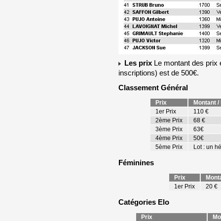
Les prix
Le montant des prix e
inscriptions) est de 500€.
Classement Général
Prix
Montant / 
1er Prix
110 €
2ème Prix
68 €
3ème Prix
63€
4ème Prix
50€ 
5ème Prix
Lot : un hé
Féminines
Prix
Monta
1er Prix
20 €
Catégories Elo
Prix
Mon