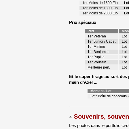
1er Moins de 1600 Elo
Lot
1er Moins de 1800 Elo
Lot
1er Moins de 2000 Elo
Lot
Prix spéciaux
Prix
Mont
1er Vétéran
Lot 
1er Junior / Cadet
Lot :
1er Minime
Lot :
1er Benjamin
Lot 
1er Pupille
Lot :
1er Poussin
Lot :
Meilleure perf.
Lot 
Et le super tirage au sort des 
main d’Axel ...
Montant / Lot
Lot : Boîte de chocolats 
Souvenirs, souven
Les photos dans le portfolio ci-d