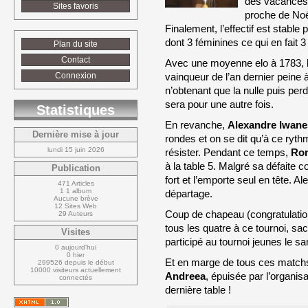
des vacances 
Sites favoris
proche de Noë
Finalement, l’effectif est stable 
dont 3 féminines ce qui en fait 3 
Plan du site
Contact
Avec une moyenne elo à 1783, 
vainqueur de l’an dernier peine
Connexion
n’obtenant que la nulle puis pe
sera pour une autre fois.
Statistiques
En revanche,
Alexandre Iwan
Dernière mise à jour
rondes et on se dit qu’à ce rythme
lundi 15 juin 2026
résister. Pendant ce temps,
Rom
à la table 5. Malgré sa défaite c
Publication
fort et l’emporte seul en tête. A
471 Articles
1 1 album
départage.
Aucune brève
12 Sites Web
Coup de chapeau (congratulation
29 Auteurs
tous les quatre à ce tournoi, s
Visites
participé au tournoi jeunes le s
0 aujourd'hui
0 hier
Et en marge de tous ces matchs
299526 depuis le début
10000 visiteurs actuellement 
Andreea
, épuisée par l’organis
connectés
dernière table !