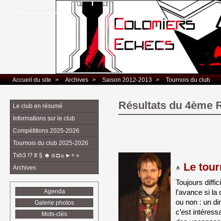
Club d’Echecs Léo Lagrange de Colomiers
Accueil du site
> 
Archives
> 
Saison 2012-2013
> 
Tournois du club
Résultats du 4ème 
Le club en résumé
Informations sur le club
Compétitions 2025-2026
Tournois du club 2025-2026
Txh3 !? # § ☻☺◘☼►+ »
Le tour
Archives
Toujours diffic
l’avance si la
Agenda
ou non : un 
Galerie photos
c’est intéress
Mots-clés