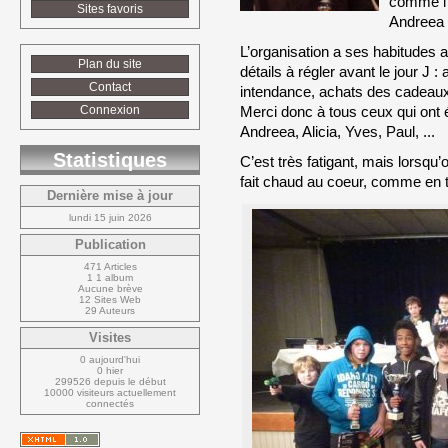
comme l’
Sites favoris
Andreea 
L’organisation a ses habitudes a
Plan du site
détails à régler avant le jour J :
Contact
intendance, achats des cadeaux,
Merci donc à tous ceux qui ont é
Connexion
Andreea, Alicia, Yves, Paul, ...
Statistiques
C’est très fatigant, mais lorsqu
fait chaud au coeur, comme en t
Dernière mise à jour
lundi 15 juin 2026
Publication
471 Articles
1 1 album
Aucune brève
12 Sites Web
29 Auteurs
Visites
0 aujourd'hui
0 hier
299526 depuis le début
10000 visiteurs actuellement 
connectés