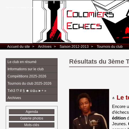
Club d’Echecs Léo Lagrange de Colomiers
Accueil du site
> 
Archives
> 
Saison 2012-2013
> 
Tournois du club
Résultats du 3ème 
Le club en résumé
Informations sur le club
Compétitions 2025-2026
Tournois du club 2025-2026
Txh3 !? # § ☻☺◘☼►+ »
Le t
Archives
Encore u
d’échecs
Agenda
édition
d
Galerie photos
Jeunes.
Mots-clés