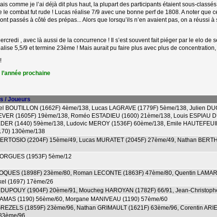
is comme je l’ai déjà dit plus haut, la plupart des participants étaient sous-classés
que le combat fut rude ! Lucas réalise 7/9 avec une bonne perf de 1808. A noter que 
ont passés à côté des prépas... Alors que lorsqu’ils n’en avaient pas, on a réussi à 
edi , avec là aussi de la concurrence ! Il s’est souvent fait piéger par le elo de s
éalise 5,5/9 et termine 23ème ! Mais aurait pu faire plus avec plus de concentration, ca
!
ur l’année prochaine
s / Joueurs
el BOUTILLON (1662F) 4ème/138, Lucas LAGRAVE (1779F) 5ème/138, Julien D
EVER (1605F) 19ème/138, Roméo ESTADIEU (1600) 21ème/138, Louis ESPIAU D
ER (1440) 59ème/138, Ludovic MEROY (1536F) 60ème/138, Emile HAUTEFEUIL
170) 130ème/138
GERTOSIO (2204F) 15ème/49, Lucas MURATET (2045F) 27ème/49, Nathan BERT
 FORGUES (1953F) 5ème/12
 ROQUES (1898F) 23ème/80, Roman LECONTE (1863F) 47ème/80, Quentin LAMA
nkel (1697) 17ème/26
s DUPOUY (1904F) 20ème/91, Moucheg HAROYAN (1782F) 66/91, Jean-Christop
LAMAS (1190) 56ème/60, Morgane MANIVEAU (1190) 57ème/60
GREZELS (1859F) 23ème/96, Nathan GRIMAULT (1621F) 63ème/96, Corentin ARI
 83ème/96