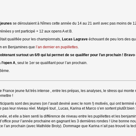
 jeunes
se déroulaient à Nîmes cette année du 14 au 21 avril avec pas moins de 12
rénées y ont participé + 12 aux opens A et B.
était qualifiée pour les championnats, 
Lucas Lagrave
échouant de peu lors des qual
bien en Benjamines que
l’an dernier en pupillettes
.
btenant surtout un 6/9 qui lui permet de se qualifier pour l’an prochain ! Bravo
 l’open A
, seul le 1er se qualifiant pour l’an prochain.
23ème.
ance jeune fut très intense , entre les prépas, les analyses, le stress qui monte ro
mettre !
rticipants sont des jeunes (on l’avait deviné avec le nom !) motivés, qui ont terminé 
e pas leur niveau réel. Malgré tout , Lucas, Karina et Marco s’en sortent plutôt bien 
ée, et elle a bien senti la différence de niveau entre les pupillettes et les benjamin
r d’office pour l’année prochaine en gagnant les 3 dernières rondes ! Une bonne no
ice l’an prochain (avec Mathilde Broly). Dommage que Karina n’ait pas trouvé la tech