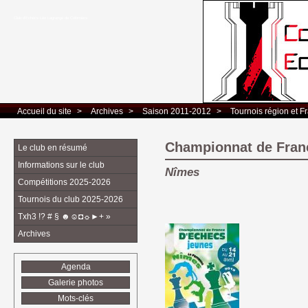
Club d’Echecs Léo Lagrange de Colomiers
Accueil du site
> 
Archives
> 
Saison 2011-2012
> 
Tournois région et F
Championnat de Fran
Le club en résumé
Informations sur le club
Nîmes
Compétitions 2025-2026
Tournois du club 2025-2026
Txh3 !? # § ☻☺◘☼►+ »
Archives
Agenda
Galerie photos
Mots-clés