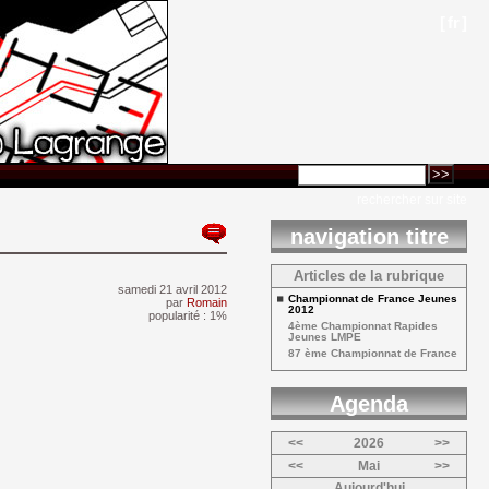
[
fr
]
rechercher sur site
navigation titre
Articles de la rubrique
samedi 21 avril 2012 
Championnat de France Jeunes 
par
Romain
2012
popularité : 1%
4ème Championnat Rapides 
Jeunes LMPE
87 ème Championnat de France 
Agenda 
<<
2026
>>
<<
Mai
>>
Aujourd'hui