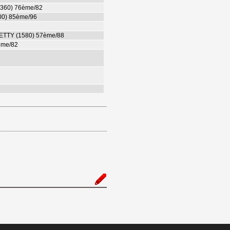
1360) 76ème/82
00) 85ème/96
ETTY (1580) 57ème/88
ème/82