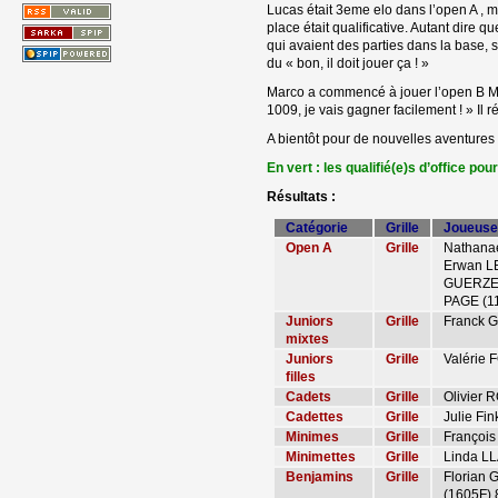
Lucas était 3eme elo dans l’open A , ma
place était qualificative. Autant dire 
qui avaient des parties dans la base, s
du « bon, il doit jouer ça ! »
Marco a commencé à jouer l’open B Mercr
1009, je vais gagner facilement ! » Il r
A bientôt pour de nouvelles aventures 
En vert : les qualifié(e)s d’office po
Résultats :
Catégorie
Grille
Joueuse
Open A
Grille
Nathana
Erwan L
GUERZED
PAGE (1
Juniors
Grille
Franck 
mixtes
Juniors
Grille
Valérie
filles
Cadets
Grille
Olivier
Cadettes
Grille
Julie Fi
Minimes
Grille
Françoi
Minimettes
Grille
Linda L
Benjamins
Grille
Florian 
(1605F)