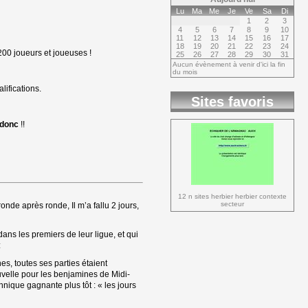
Lu
Ma
Me
Je
Ve
Sa
Di
1
2
3
4
5
6
7
8
9
10
11
12
13
14
15
16
17
18
19
20
21
22
23
24
00 joueurs et joueuses !
25
26
27
28
29
30
31
Aucun évènement à venir d'ici la fin
du mois
ifications.
Sites favoris
 donc
!!
12 n sites herbier herbier contexte 
secteur
nde après ronde, Il m’a fallu 2 jours,
dans les premiers de leur ligue, et qui
:
es, toutes ses parties étaient
uvelle pour les benjamines de Midi-
nique gagnante plus tôt : « les jours