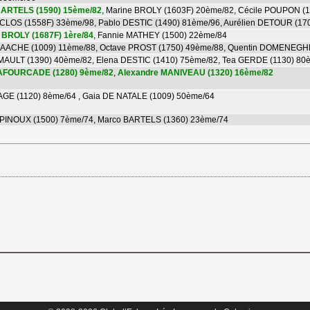
BARTELS (1590) 15ème/82
, Marine BROLY (1603F) 20ème/82, Cécile POUPON (
CLOS (1558F) 33ème/98, Pablo DESTIC (1490) 81ème/96, Aurélien DETOUR (17
 BROLY (1687F) 1ère/84
, Fannie MATHEY (1500) 22ème/84
AACHE (1009) 11ème/88, Octave PROST (1750) 49ème/88, Quentin DOMENEGH
MAULT (1390) 40ème/82, Elena DESTIC (1410) 75ème/82, Tea GERDE (1130) 80
LAFOURCADE (1280) 9ème/82
,
Alexandre MANIVEAU (1320) 16ème/82
AGE (1120) 8ème/64 , Gaia DE NATALE (1009) 50ème/64
SPINOUX (1500) 7ème/74, Marco BARTELS (1360) 23ème/74