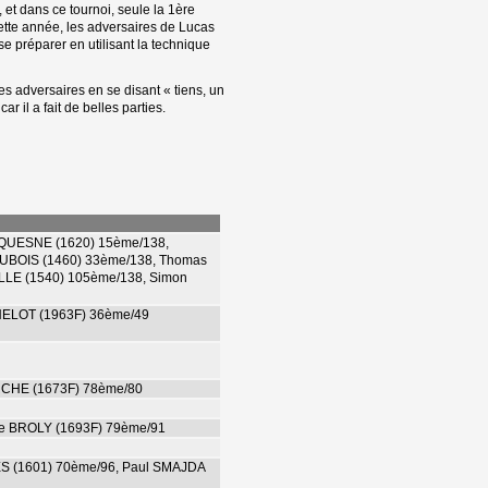
, et dans ce tournoi, seule la 1ère
cette année, les adversaires de Lucas
se préparer en utilisant la technique
es adversaires en se disant « tiens, un
r il a fait de belles parties.
UQUESNE (1620) 15ème/138,
UBOIS (1460) 33ème/138, Thomas
LE (1540) 105ème/138, Simon
HELOT (1963F) 36ème/49
RCHE (1673F) 78ème/80
he BROLY (1693F) 79ème/91
ES (1601) 70ème/96, Paul SMAJDA