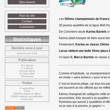
Sites favoris
Plan du site
Les 
50ème championnats de France
Contact
35 jeunes qualifiés de la ligue Midi-Py
Connexion
De Colomiers seule
Karina Bartels
s’
Karina allait essayer de faire aussi 
Statistiques
Finalement,
Karina se classe 15ème o
Dernière mise à jour
Lucas obtient une belle 5ème place à
lundi 15 juin 2026
A l’open B,
Marco Bartels
se classe 
Publication
471 Articles
1 1 album
Aucune brève
Comme d’habitude, ce championnat de Fr
12 Sites Web
29 Auteurs
en mode « sans échecs » pour m’en re
Visites
C’est un tournoi piège, car tous les pa
ont souvent un elo affiché qui ne reflèt
0 aujourd'hui
0 hier
299526 depuis le début
Karina changeait de catégorie cette ann
10000 visiteurs actuellement 
accrochées. Elle réussit à se qualifie
connectés
Pyrénées qui auront 2 qualifiées d’off
où je vais à la piscine, je gagne ! »