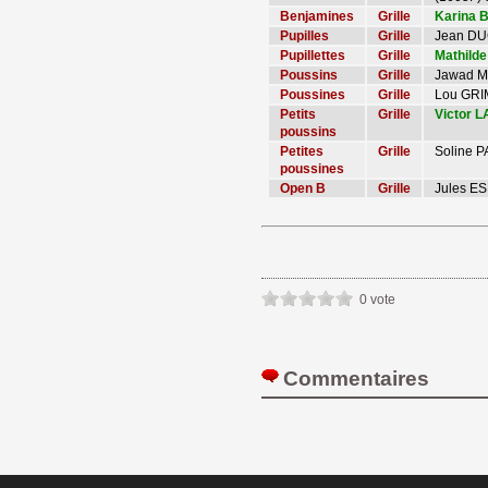
Benjamines
Grille
Karina 
Pupilles
Grille
Jean DU
Pupillettes
Grille
Mathilde
Poussins
Grille
Jawad M
Poussines
Grille
Lou GRI
Petits
Grille
Victor 
poussins
Petites
Grille
Soline P
poussines
Open B
Grille
Jules E
0 vote
Commentaires 