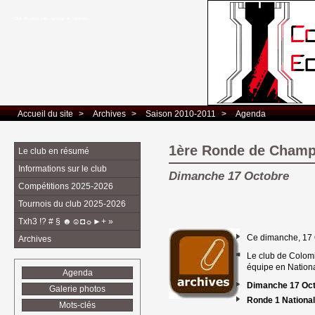
Club d’Echecs Léo Lagrange de Colomiers
Accueil du site
> 
Archives
> 
Saison 2010-2011
> 
Agenda
1ère Ronde de Champi
Le club en résumé
Informations sur le club
Dimanche 17 Octobre
Compétitions 2025-2026
Tournois du club 2025-2026
Txh3 !? # § ☻☺◘☼►+ »
Ce dimanche, 17 
Archives
Le club de Colomi
équipe en National
Agenda
Dimanche 17 Oct
Galerie photos
Ronde 1 Nationale
Mots-clés