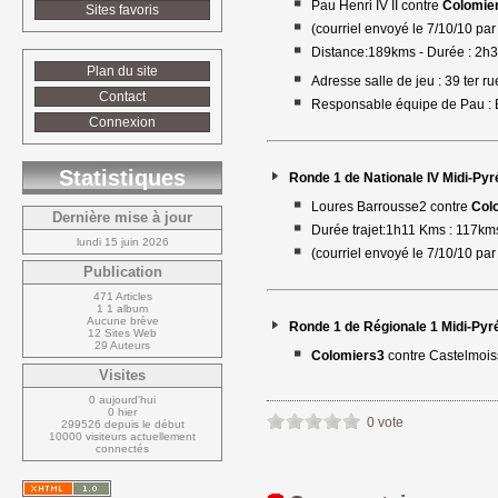
Pau Henri IV II contre
Colomie
Sites favoris
(courriel envoyé le 7/10/10 par
Distance:189kms - Durée : 2h3
Plan du site
Adresse salle de jeu : 39 ter
Contact
Responsable équipe de Pau : E
Connexion
Statistiques
Ronde 1 de Nationale IV Midi-Pyr
Loures Barrousse2 contre
Col
Dernière mise à jour
Durée trajet:1h11 Kms : 117k
lundi 15 juin 2026
(courriel envoyé le 7/10/10 par
Publication
471 Articles
1 1 album
Aucune brève
Ronde 1 de Régionale 1 Midi-Py
12 Sites Web
29 Auteurs
Colomiers3
contre Castelmois
Visites
0 aujourd'hui
0 hier
0 vote
299526 depuis le début
10000 visiteurs actuellement 
connectés