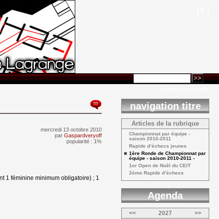
[
fr
]
rechercher sur site
navigation titre
Articles de la rubrique
mercredi 13 octobre 2010 
Championnat par équipe - 
par
Gaspardveryoff
saison 2010-2011
popularité : 1%
Rapide d’échecs jeunes 
1ère Ronde de Championnat par 
équipe - saison 2010-2011 -
1er Open de Noêl du CEIT 
2ème Rapide d’échecs 
nt 1 féminine minimum obligatoire) ; 1
Agenda 
<<
2027
>>