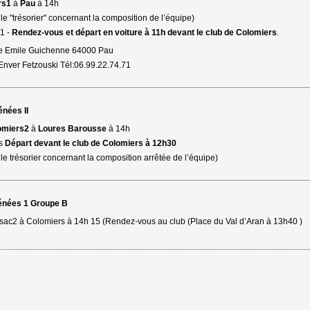
rs1
à 
Pau
à 14h
 le "trésorier" concernant la composition de l’équipe)
1 -
Rendez-vous et départ en voiture à 11h devant le club de Colomiers
.
 rue Emile Guichenne 64000 Pau
nver Fetzouski Tél:06.99.22.74.71
énées II
omiers2
à 
Loures Barousse
à 14h
ms
Départ devant le club de Colomiers à 12h30
 le trésorier concernant la composition arrêtée de l’équipe)
rénées 1 Groupe B
sac2 à Colomiers à 14h 15 (Rendez-vous au club (Place du Val d’Aran à 13h40 )