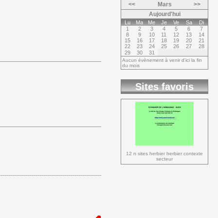
<<
Mars
>>
Aujourd'hui
Lu
Ma
Me
Je
Ve
Sa
Di
1
2
3
4
5
6
7
8
9
10
11
12
13
14
15
16
17
18
19
20
21
22
23
24
25
26
27
28
29
30
31
Aucun évènement à venir d'ici la fin
du mois
Sites favoris
12 n sites herbier herbier contexte 
secteur