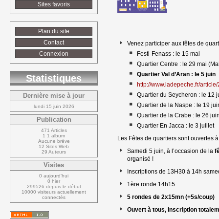
Sites favoris
Plan du site
Contact
Venez participer aux fêtes de quart
Connexion
Festi-Fenass : le 15 mai
Quartier Centre : le 29 mai (M
Quartier Val d’Aran : le 5 juin
Statistiques
http://www.ladepeche.fr/article/
Quartier du Seycheron : le 12 j
Dernière mise à jour
Quartier de la Naspe : le 19 jui
lundi 15 juin 2026
Quartier de la Crabe : le 26 jui
Publication
Quartier En Jacca : le 3 juillet
471 Articles
1 1 album
Les Fêtes de quartiers sont ouvertes à 
Aucune brève
12 Sites Web
Samedi 5 juin, à l’occasion de la
f
29 Auteurs
organisé !
Visites
Inscriptions de 13H30 à 14h samedi
0 aujourd'hui
0 hier
1ère ronde 14h15
299526 depuis le début
10000 visiteurs actuellement 
5 rondes de 2x15mn (+5s/coup)
connectés
Ouvert à tous, inscription totalem