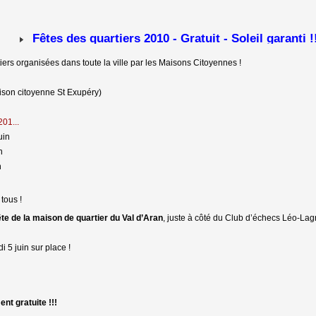
Fêtes des quartiers 2010 - Gratuit - Soleil garanti !!
iers organisées dans toute la ville par les Maisons Citoyennes !
aison citoyenne St Exupéry)
201...
uin
n
n
tous !
ête de la maison de quartier du Val d’Aran
, juste à côté du Club d’échecs Léo-Lag
 5 juin sur place !
ent gratuite !!!