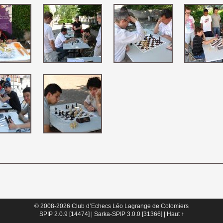
© 2008-2026 Club d’Echecs Léo Lagrange de Colomiers
SPIP 2.0.9 [14474]
| 
Sarka-SPIP 3.0.0 [31366]
| 
Haut ↑