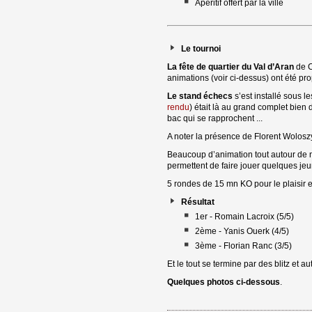
Apéritif offert par la ville
Le tournoi
La fête de quartier du Val d’Aran
de C
animations (voir ci-dessus) ont été p
Le stand échecs
s’est installé sous le
rendu
) était là au grand complet bie
bac qui se rapprochent ...
A noter la présence de Florent Woloszyn
Beaucoup d’animation tout autour de nou
permettent de faire jouer quelques je
5 rondes de 15 mn KO pour le plaisir 
Résultat
1er - Romain Lacroix (5/5)
2ème - Yanis Ouerk (4/5)
3ème - Florian Ranc (3/5)
Et le tout se termine par des blitz et
Quelques photos ci-dessous
.