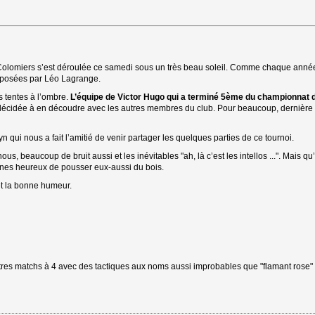
olomiers s’est déroulée ce samedi sous un très beau soleil. Comme chaque année,
roposées par Léo Lagrange.
s tentes à l’ombre. 
L’équipe de Victor Hugo qui a terminé 5ème du championnat 
n décidée à en découdre avec les autres membres du club. Pour beaucoup, dernière
 qui nous a fait l’amitié de venir partager les quelques parties de ce tournoi.
s, beaucoup de bruit aussi et les inévitables "ah, là c’est les intellos ...". Mais qu’
unes heureux de pousser eux-aussi du bois.
et la bonne humeur.
 autres matchs à 4 avec des tactiques aux noms aussi improbables que "flamant rose" 