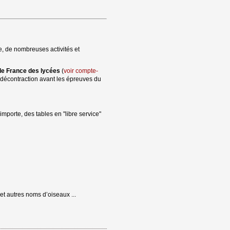
 de nombreuses activités et 
de France des lycées
(
voir compte-
 décontraction avant les épreuves du
importe, des tables en "libre service"
et autres noms d’oiseaux ...