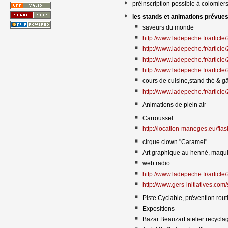
préinscription possible à colomie
les stands et animations prévue
saveurs du monde
http://www.ladepeche.fr/article/
http://www.ladepeche.fr/article/
http://www.ladepeche.fr/article/
http://www.ladepeche.fr/article/
cours de cuisine,stand thé & g
http://www.ladepeche.fr/article/
Animations de plein air
Carroussel
http://location-maneges.eu/flash
cirque clown "Caramel"
Art graphique au henné, maqui
web radio
http://www.ladepeche.fr/article/
http://www.gers-initiatives.com/s
Piste Cyclable, prévention rou
Expositions
Bazar Beauzart atelier recycla