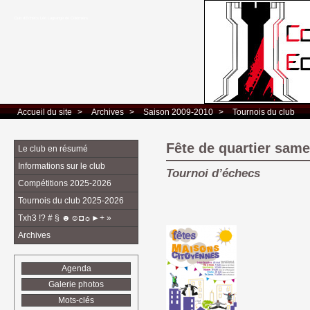
Club d’Echecs Léo Lagrange de Colomiers
Accueil du site
> 
Archives
> 
Saison 2009-2010
> 
Tournois du club
Fête de quartier same
Le club en résumé
Informations sur le club
Tournoi d’échecs
Compétitions 2025-2026
Tournois du club 2025-2026
Txh3 !? # § ☻☺◘☼►+ »
Archives
Agenda
Galerie photos
Mots-clés