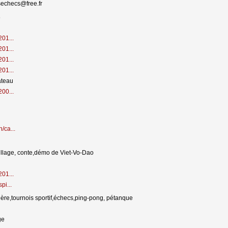
rsechecs@free.fr
s
201...
201...
201...
201...
âteau
200...
/ca...
llage, conte,démo de Viet-Vo-Dao
201...
pi...
tière,tournois sportif,échecs,ping-pong, pétanque
ge