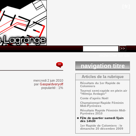
[
fr
]
rechercher sur site
navigation titre
Articles de la rubrique
mercredi 2 juin 2010 
Résultats du 1er Rapide de 
par
Gaspardveryoff
Colomiers
popularité : 1%
Tournoi semi-rapide en plein air 
"Hilmija Avdagic"
Conte d’après Noël 
Championnat Rapide Féminin 
Midi-Pyrénées
Résultats Rapide Féminin Midi-
Pyrénées 2010
Fête de quartier samedi 5juin 
dès 14h30
1er Rapide de Colomiers : le 
dimanche 20 décembre 2009