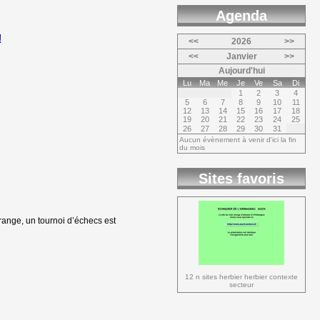
Agenda 
<<
2026
>>
<<
Janvier
>>
Aujourd'hui
Lu
Ma
Me
Je
Ve
Sa
Di
1
2
3
4
5
6
7
8
9
10
11
12
13
14
15
16
17
18
19
20
21
22
23
24
25
26
27
28
29
30
31
Aucun évènement à venir d'ici la fin
du mois
Sites favoris
range, un tournoi d’échecs est
12 n sites herbier herbier contexte 
secteur