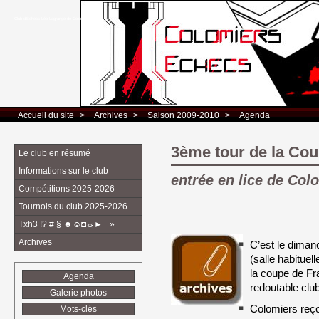
Club d’Echecs Léo Lagrange de Colomiers
Accueil du site
> 
Archives
> 
Saison 2009-2010
> 
Agenda
3ème tour de la Co
Le club en résumé
Informations sur le club
entrée en lice de Col
Compétitions 2025-2026
Tournois du club 2025-2026
Txh3 !? # § ☻☺◘☼►+ »
Archives
C’est le diman
(salle habituel
la coupe de Fr
Agenda
redoutable clu
Galerie photos
Colomiers reçoi
Mots-clés