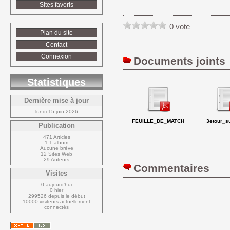
Sites favoris
0 vote
Plan du site
Contact
Connexion
Documents joints
Statistiques
Dernière mise à jour
lundi 15 juin 2026
FEUILLE_DE_MATCH
3etour_s
Publication
471 Articles
1 1 album
Aucune brève
12 Sites Web
29 Auteurs
Commentaires 
Visites
0 aujourd'hui
0 hier
299526 depuis le début
10000 visiteurs actuellement 
connectés